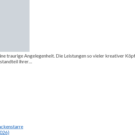
ine traurige Angelegenheit. Die Leistungen so vieler kreativer Kö
standteil ihrer…
Nackenstarre
2026)