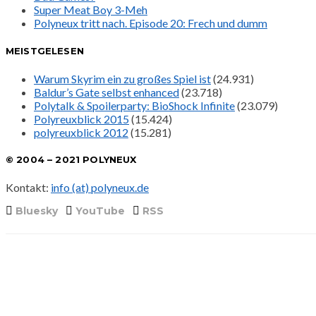
Super Meat Boy 3-Meh
Polyneux tritt nach. Episode 20: Frech und dumm
MEISTGELESEN
Warum Skyrim ein zu großes Spiel ist
(24.931)
Baldur’s Gate selbst enhanced
(23.718)
Polytalk & Spoilerparty: BioShock Infinite
(23.079)
Polyreuxblick 2015
(15.424)
polyreuxblick 2012
(15.281)
© 2004 – 2021 POLYNEUX
Kontakt:
info (at) polyneux.de
Bluesky
YouTube
RSS