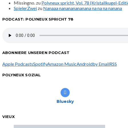
Missingno.
zu
Polyneux spricht, Vol. 78 (Kristallkugel-Edit
SpielerZwei
zu
Nanaaa nanananananana na na na nanana
PODCAST: POLYNEUX SPRICHT 78
ABONNIERE UNSEREN PODCAST
Apple Podcasts
Spotify
Amazon Music
Android
by Email
RSS
POLYNEUX SOZIAL
Bluesky
VIEUX