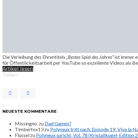
Die Verleihung des Ehrentitels
„Bestes Spiel des Jahres“
ist immer e
für Öffentlickeitsarbeit per YouTube so exzellente Videos als Be
Artikel lesen
Teilen
NEUESTE KOMMENTARE
Missingno.
zu
Dad Games?
Timberfox13
zu
Polyneux tritt nach. Episode 19: Viva la 
Flussel
zu
Polyneux spricht, Vol. 78 (Kristallkugel-Edition 