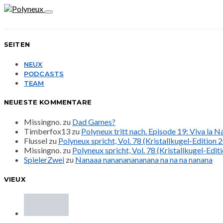
SEITEN
NEUX
PODCASTS
TEAM
NEUESTE KOMMENTARE
Missingno.
zu
Dad Games?
Timberfox13
zu
Polyneux tritt nach. Episode 19: Viva la 
Flussel
zu
Polyneux spricht, Vol. 78 (Kristallkugel-Edition 
Missingno.
zu
Polyneux spricht, Vol. 78 (Kristallkugel-Edit
SpielerZwei
zu
Nanaaa nanananananana na na na nanana
VIEUX