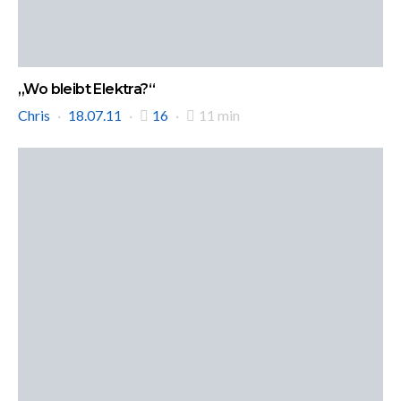
„Wo bleibt Elektra?“
Chris
18.07.11
16
11 min