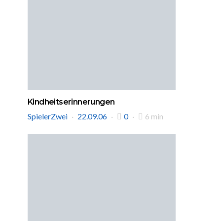
Kindheitserinnerungen
SpielerZwei
22.09.06
0
6 min