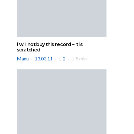
I will not buy this record – it is
scratched!
Manu
13.03.11
2
5 min