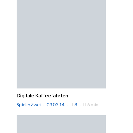
Digitale Kaffeefahrten
SpielerZwei
03.03.14
8
6 min