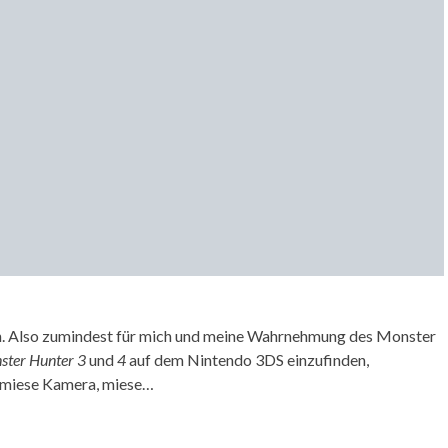
en. Also zumindest für mich und meine Wahrnehmung des Monster
ster Hunter 3
und
4
auf dem Nintendo 3DS einzufinden,
g, miese Kamera, miese…