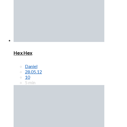
Hex Hex
Daniel
28.05.12
10
5 min