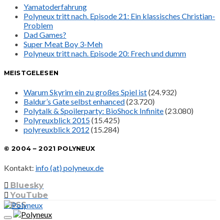
Yamatoderfahrung
Polyneux tritt nach. Episode 21: Ein klassisches Christian-
Problem
Dad Games?
Super Meat Boy 3-Meh
Polyneux tritt nach. Episode 20: Frech und dumm
MEISTGELESEN
Warum Skyrim ein zu großes Spiel ist
(24.932)
Baldur’s Gate selbst enhanced
(23.720)
Polytalk & Spoilerparty: BioShock Infinite
(23.080)
Polyreuxblick 2015
(15.425)
polyreuxblick 2012
(15.284)
© 2004 – 2021 POLYNEUX
Kontakt:
info (at) polyneux.de
Bluesky
YouTube
RSS