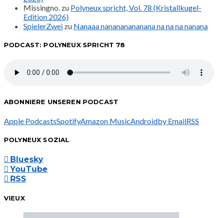
Missingno.
zu
Polyneux spricht, Vol. 78 (Kristallkugel-
Edition 2026)
SpielerZwei
zu
Nanaaa nanananananana na na na nanana
PODCAST: POLYNEUX SPRICHT 78
ABONNIERE UNSEREN PODCAST
Apple Podcasts
Spotify
Amazon Music
Android
by Email
RSS
POLYNEUX SOZIAL
Bluesky
YouTube
RSS
VIEUX