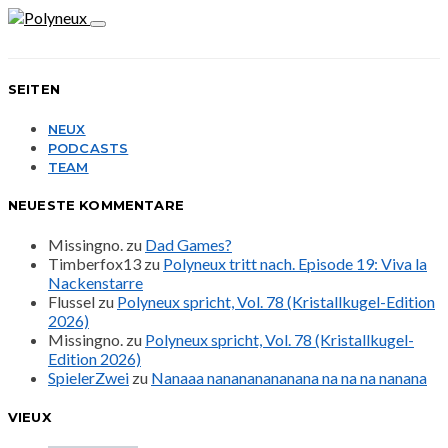
SEITEN
NEUX
PODCASTS
TEAM
NEUESTE KOMMENTARE
Missingno.
zu
Dad Games?
Timberfox13
zu
Polyneux tritt nach. Episode 19: Viva la
Nackenstarre
Flussel
zu
Polyneux spricht, Vol. 78 (Kristallkugel-Edition
2026)
Missingno.
zu
Polyneux spricht, Vol. 78 (Kristallkugel-
Edition 2026)
SpielerZwei
zu
Nanaaa nanananananana na na na nanana
VIEUX