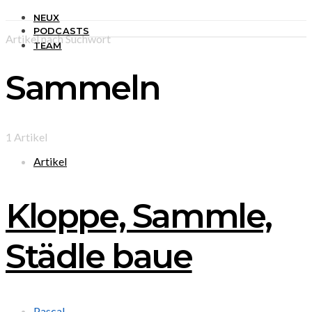
NEUX
PODCASTS
Artikel nach Suchwort
TEAM
Sammeln
1 Artikel
Artikel
Kloppe, Sammle,
Städle baue
Pascal