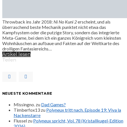
Throwback ins Jahr 2018:
Ni No Kuni 2
erscheint, und als
überraschend beste Mechanik punktet nicht etwa das
Kampfsystem oder die putzige Story, sondern das integrierte
Meta-Game, bei dem ich ein ganzes Königreich vom kleinsten
Wohnhäuschen an aufbaue und Fakten auf der Weltkarte des
drolligen Fantasiereichs…
Artikel lesen
Teilen
NEUESTE KOMMENTARE
Missingno.
zu
Dad Games?
Timberfox13
zu
Polyneux tritt nach. Episode 19: Viva la
Nackenstarre
Flussel
zu
Polyneux spricht, Vol. 78 (Kristallkugel-Edition
2026)