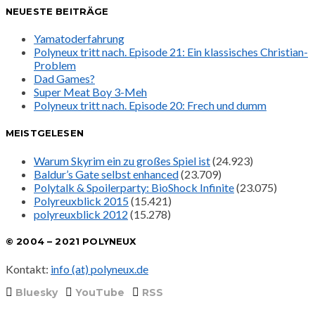
NEUESTE BEITRÄGE
Yamatoderfahrung
Polyneux tritt nach. Episode 21: Ein klassisches Christian-
Problem
Dad Games?
Super Meat Boy 3-Meh
Polyneux tritt nach. Episode 20: Frech und dumm
MEISTGELESEN
Warum Skyrim ein zu großes Spiel ist
(24.923)
Baldur’s Gate selbst enhanced
(23.709)
Polytalk & Spoilerparty: BioShock Infinite
(23.075)
Polyreuxblick 2015
(15.421)
polyreuxblick 2012
(15.278)
© 2004 – 2021 POLYNEUX
Kontakt:
info (at) polyneux.de
Bluesky
YouTube
RSS