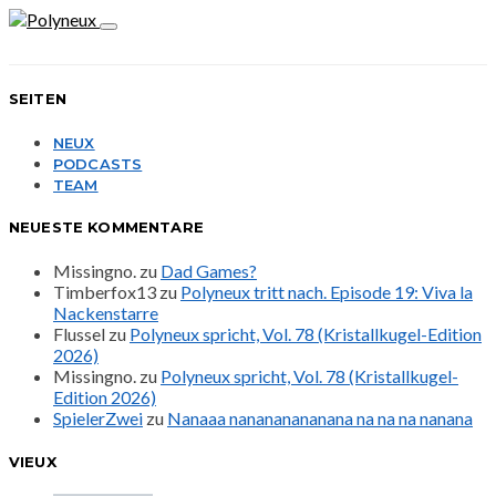
SEITEN
NEUX
PODCASTS
TEAM
NEUESTE KOMMENTARE
Missingno.
zu
Dad Games?
Timberfox13
zu
Polyneux tritt nach. Episode 19: Viva la
Nackenstarre
Flussel
zu
Polyneux spricht, Vol. 78 (Kristallkugel-Edition
2026)
Missingno.
zu
Polyneux spricht, Vol. 78 (Kristallkugel-
Edition 2026)
SpielerZwei
zu
Nanaaa nanananananana na na na nanana
VIEUX