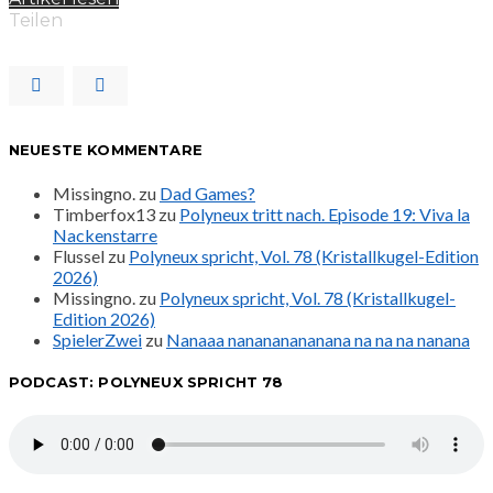
Teilen
NEUESTE KOMMENTARE
Missingno.
zu
Dad Games?
Timberfox13
zu
Polyneux tritt nach. Episode 19: Viva la
Nackenstarre
Flussel
zu
Polyneux spricht, Vol. 78 (Kristallkugel-Edition
2026)
Missingno.
zu
Polyneux spricht, Vol. 78 (Kristallkugel-
Edition 2026)
SpielerZwei
zu
Nanaaa nanananananana na na na nanana
PODCAST: POLYNEUX SPRICHT 78