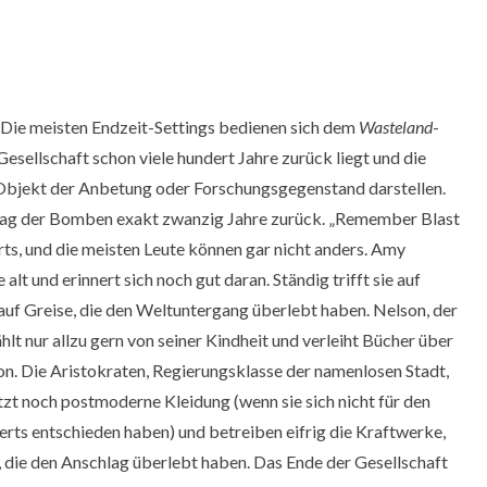
. Die meisten Endzeit-Settings bedienen sich dem
Wasteland
-
sellschaft schon viele hundert Jahre zurück liegt und die
Objekt der Anbetung oder Forschungsgegenstand darstellen.
hlag der Bomben exakt zwanzig Jahre zurück. „Remember Blast
ts, und die meisten Leute können gar nicht anders. Amy
lt und erinnert sich noch gut daran. Ständig trifft sie auf
 auf Greise, die den Weltuntergang überlebt haben. Nelson, der
lt nur allzu gern von seiner Kindheit und verleiht Bücher über
tion. Die Aristokraten, Regierungsklasse der namenlosen Stadt,
jetzt noch postmoderne Kleidung (wenn sie sich nicht für den
ts entschieden haben) und betreiben eifrig die Kraftwerke,
, die den Anschlag überlebt haben. Das Ende der Gesellschaft