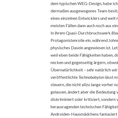
dem typischen WEG-Design, habe ich
dermaßen ausgewogenes Team besitzt
eines einzelnen Entwicklers und weit m
meisten Fällen dann auch noch aus ei
In ihrem Quasi-Durchbruchswerk
Bla
Protagonistenrolle ein, während Johnn
physisches Dasein angewiesen ist. Let
weil eben beide Fähigkeiten haben, di
necken und gegenseitig ärgern, obwoh
Übernatürlichkeit – sehr natürlich wi
veröffentlichte
Technobabylon
lässt m
steuern, die nicht allzu lange vorher 
gelassen, ändert aber die Bedeutung 
diskriminiert oder kritisiert, sondern 
herausragenden technischen Fähigkeite
Androiden-Hausmädchens fantasiert un