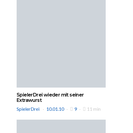
SpielerDrei wieder mit seiner
Extrawurst
SpielerDrei
10.01.10
9
11 min