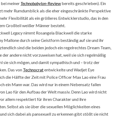
 bei meiner
Technobabylon
-Review
bereits geschrieben). Ein
 mehr Rumdumblick als die eher eingeschränkte Perspektive
ehr Flexibilität als ein größeres Entwicklerstudio, das in den
nem Großteil weißer Männer besteht.
ckwell Legacy
nimmt Rosangela Blackwell die starke
y Mallone durch seine Geistform beständig auf sie und ihr
ztendlich sind die beiden jedoch ein regelrechtes Dream Team,
e der andere nicht vorzuweisen hat, weil sie sich regelmäßig
l sie sich mögen, und damit sympathisch und – trotz der
rken. Das von
Technocrat
entwickelte und Wadjet Eye
ich die Hälfte der Zeit mit Police Officer Max Lao eine Frau
noch ein Mann war. Das wird nur in einem Nebensatz fallen
von Lao für den Aufbau der Welt massiv. Denn Lao wird nicht
vor allem respektiert für ihren Charakter und ihre
n. Selbst als sie über die sexuellen Möglichkeiten eines
d sich dabei als pansexuell zu erkennen gibt stößt sie nicht