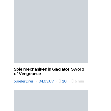
Spielmechaniken in Gladiator: Sword
of Vengeance
SpielerDrei
04.03.09
10
6 min