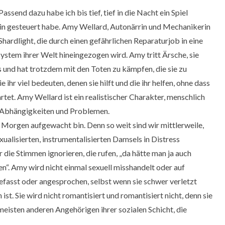
send dazu habe ich bis tief, tief in die Nacht ein Spiel
stin gesteuert habe. Amy Wellard, Autonärrin und Mechanikerin
hardlight, die durch einen gefährlichen Reparaturjob in eine
ystem ihrer Welt hineingezogen wird. Amy tritt Ärsche, sie
s und hat trotzdem mit den Toten zu kämpfen, die sie zu
ihr viel bedeuten, denen sie hilft und die ihr helfen, ohne dass
rtet. Amy Wellard ist ein realistischer Charakter, menschlich
 Abhängigkeiten und Problemen.
am Morgen aufgewacht bin. Denn so weit sind wir mittlerweile,
alisierten, instrumentalisierten Damsels in Distress
 die Stimmen ignorieren, die rufen, „da hätte man ja auch
n“. Amy wird nicht einmal sexuell misshandelt oder auf
efasst oder angesprochen, selbst wenn sie schwer verletzt
ist. Sie wird nicht romantisiert und romantisiert nicht, denn sie
 meisten anderen Angehörigen ihrer sozialen Schicht, die