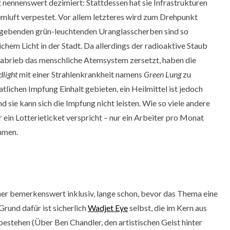
 nennenswert dezimiert: Stattdessen hat sie Infrastrukturen
emluft verpestet. Vor allem letzteres wird zum Drehpunkt
gebenden grün-leuchtenden Uranglasscherben sind so
ichem Licht in der Stadt. Da allerdings der radioaktive Staub
abrieb das menschliche Atemsystem zersetzt, haben die
dlight
mit einer Strahlenkrankheit namens
Green Lung
zu
tlichen Impfung Einhalt gebieten, ein Heilmittel ist jedoch
d sie kann sich die Impfung nicht leisten. Wie so viele andere
 ein Lotterieticket verspricht – nur ein Arbeiter pro Monat
mmen.
her bemerkenswert inklusiv, lange schon, bevor das Thema eine
Grund dafür ist sicherlich
Wadjet Eye
selbst, die im Kern aus
estehen (Über Ben Chandler, den artistischen Geist hinter