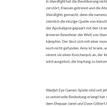
in
Shardlight
hat die Bevölkerung nicht
zerstört, Klassen getrennt und die At
Shardlights
gemacht: denn die namens
ziemlich die einzige Quelle von künstl
der Apokalypse gepaart mit den Uran
ärmeren Bewohner der Welt von
Shar
kämpfen. Der lässt sich mit einer mona
noch nicht gefunden. Amy ist krank, un
nimmt sie einen Knochenjob an, der ihr
wird ausgelost, die Impfung zu beko
Wadjet Eye Games-Spiele sind seit je
so universelle Bedeutung erlangt hat. 
dem Ehepaar Janet und Dave Gilbert b