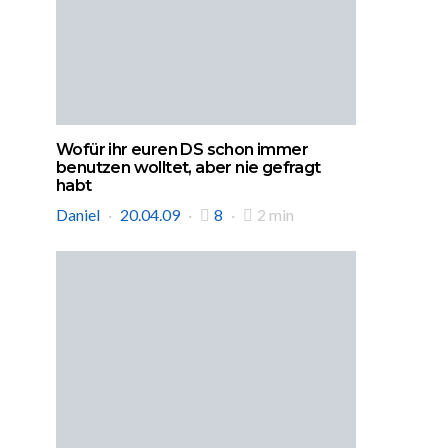
Wofür ihr euren DS schon immer
benutzen wolltet, aber nie gefragt
habt
Daniel
20.04.09
8
2 min