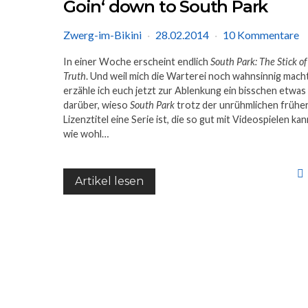
Goin‘ down to South Park
Zwerg-im-Bikini
28.02.2014
10 Kommentare
In einer Woche erscheint endlich
South Park: The Stick of
Truth
. Und weil mich die Warterei noch wahnsinnig macht
erzähle ich euch jetzt zur Ablenkung ein bisschen etwas
darüber, wieso
South Park
trotz der unrühmlichen frühe
Lizenztitel eine Serie ist, die so gut mit Videospielen kan
wie wohl…
Artikel lesen