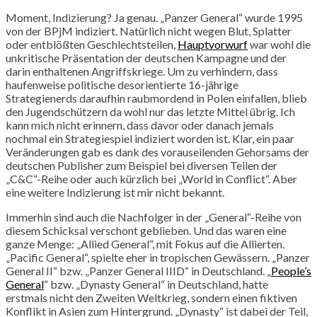
Moment, Indizierung? Ja genau. „Panzer General“ wurde 1995
von der BPjM indiziert. Natürlich nicht wegen Blut, Splatter
oder entblößten Geschlechtsteilen,
Hauptvorwurf
war wohl die
unkritische Präsentation der deutschen Kampagne und der
darin enthaltenen Angriffskriege. Um zu verhindern, dass
haufenweise politische desorientierte 16-jährige
Strategienerds daraufhin raubmordend in Polen einfallen, blieb
den Jugendschützern da wohl nur das letzte Mittel übrig. Ich
kann mich nicht erinnern, dass davor oder danach jemals
nochmal ein Strategiespiel indiziert worden ist. Klar, ein paar
Veränderungen gab es dank des vorauseilenden Gehorsams der
deutschen Publisher zum Beispiel bei diversen Teilen der
„C&C“-Reihe oder auch kürzlich bei „World in Conflict“. Aber
eine weitere Indizierung ist mir nicht bekannt.
Immerhin sind auch die Nachfolger in der „General“-Reihe von
diesem Schicksal verschont geblieben. Und das waren eine
ganze Menge: „Allied General“, mit Fokus auf die Allierten.
„Pacific General“, spielte eher in tropischen Gewässern. „Panzer
General II“ bzw. „Panzer General IIID“ in Deutschland. „
People’s
General
“ bzw. „Dynasty General“ in Deutschland, hatte
erstmals nicht den Zweiten Weltkrieg, sondern einen fiktiven
Konflikt in Asien zum Hintergrund. „Dynasty“ ist dabei der Teil,