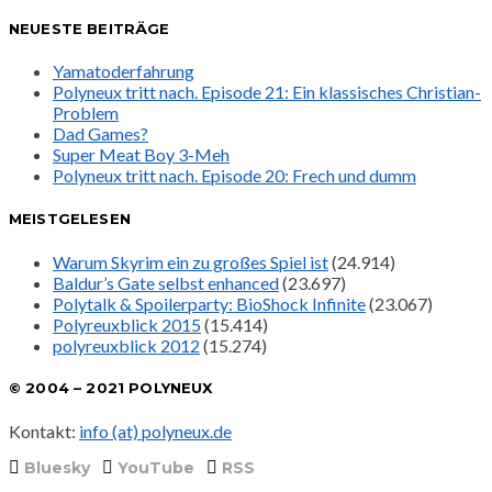
NEUESTE BEITRÄGE
Yamatoderfahrung
Polyneux tritt nach. Episode 21: Ein klassisches Christian-
Problem
Dad Games?
Super Meat Boy 3-Meh
Polyneux tritt nach. Episode 20: Frech und dumm
MEISTGELESEN
Warum Skyrim ein zu großes Spiel ist
(24.914)
Baldur’s Gate selbst enhanced
(23.697)
Polytalk & Spoilerparty: BioShock Infinite
(23.067)
Polyreuxblick 2015
(15.414)
polyreuxblick 2012
(15.274)
© 2004 – 2021 POLYNEUX
Kontakt:
info (at) polyneux.de
Bluesky
YouTube
RSS