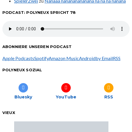
SpielerZwei
zu
Nanaaa nanananananana na na na nanana
PODCAST: POLYNEUX SPRICHT 78
ABONNIERE UNSEREN PODCAST
Apple Podcasts
Spotify
Amazon Music
Android
by Email
RSS
POLYNEUX SOZIAL
Bluesky
YouTube
RSS
VIEUX