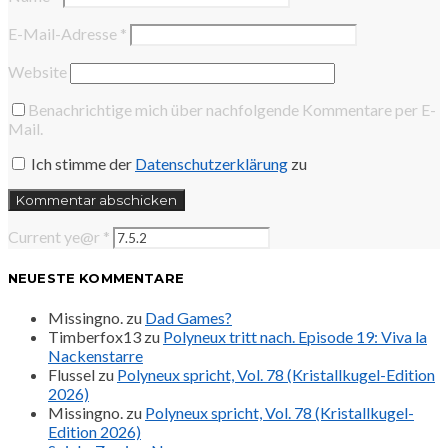
E-Mail-Adresse
*
Website
Benachrichtige mich über nachfolgende Kommentare per E-
Mail.
Ich stimme der
Datenschutzerklärung
zu
Current ye@r
*
NEUESTE KOMMENTARE
Missingno.
zu
Dad Games?
Timberfox13
zu
Polyneux tritt nach. Episode 19: Viva la
Nackenstarre
Flussel
zu
Polyneux spricht, Vol. 78 (Kristallkugel-Edition
2026)
Missingno.
zu
Polyneux spricht, Vol. 78 (Kristallkugel-
Edition 2026)