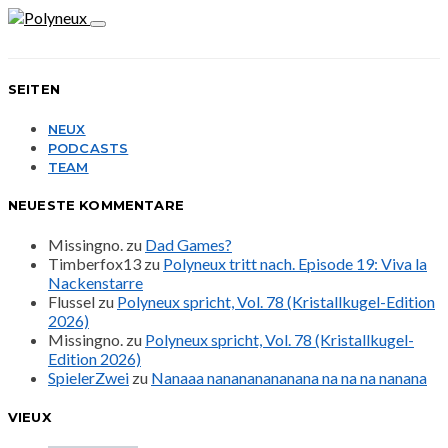
SEITEN
NEUX
PODCASTS
TEAM
NEUESTE KOMMENTARE
Missingno.
zu
Dad Games?
Timberfox13
zu
Polyneux tritt nach. Episode 19: Viva la
Nackenstarre
Flussel
zu
Polyneux spricht, Vol. 78 (Kristallkugel-Edition
2026)
Missingno.
zu
Polyneux spricht, Vol. 78 (Kristallkugel-
Edition 2026)
SpielerZwei
zu
Nanaaa nanananananana na na na nanana
VIEUX