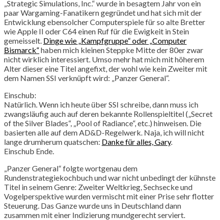
„Strategic Simulations, Inc.“ wurde in besagtem Jahr von ein
paar Wargaming-Fanatikern gegründet und hat sich mit der
Entwicklung ebensolcher Computerspiele für so alte Bretter
wie Apple II oder C64 einen Ruf für die Ewigkeit in Stein
gemeisselt.
Dinge wie „Kampfgruppe“ oder „Computer
Bismarck“
haben mich kleinen Steppke Mitte der 80er zwar
nicht wirklich interessiert. Umso mehr hat mich mit höherem
Alter dieser eine Titel angefixt, der wohl wie kein Zweiter mit
dem Namen SSI verknüpft wird: „Panzer General“.
Einschub:
Natürlich. Wenn ich heute über SSI schreibe, dann muss ich
zwangsläufig auch auf deren bekannte Rollenspieltitel („Secret
of the Silver Blades“, „Pool of Radiance“, etc.) hinweisen. Die
basierten alle auf dem AD&D-Regelwerk. Naja, ich will nicht
lange drumherum quatschen:
Danke für alles, Gary
.
Einschub Ende.
„Panzer General“ folgte wortgenau dem
Rundenstrategiekochbuch und war nicht unbedingt der kühnste
Titel in seinem Genre: Zweiter Weltkrieg, Sechsecke und
Vogelperspektive wurden vermischt mit einer Prise sehr flotter
Steuerung. Das Ganze wurde uns in Deutschland dann
zusammen mit einer Indizierung mundgerecht serviert.