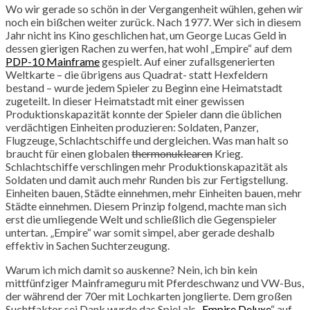
Wo wir gerade so schön in der Vergangenheit wühlen, gehen wir
noch ein bißchen weiter zurück. Nach 1977. Wer sich in diesem
Jahr nicht ins Kino geschlichen hat, um George Lucas Geld in
dessen gierigen Rachen zu werfen, hat wohl „Empire“ auf dem
PDP-10 Mainframe
gespielt. Auf einer zufallsgenerierten
Weltkarte – die übrigens aus Quadrat- statt Hexfeldern
bestand – wurde jedem Spieler zu Beginn eine Heimatstadt
zugeteilt. In dieser Heimatstadt mit einer gewissen
Produktionskapazität konnte der Spieler dann die üblichen
verdächtigen Einheiten produzieren: Soldaten, Panzer,
Flugzeuge, Schlachtschiffe und dergleichen. Was man halt so
braucht für einen globalen
thermonuklearen
Krieg.
Schlachtschiffe verschlingen mehr Produktionskapazität als
Soldaten und damit auch mehr Runden bis zur Fertigstellung.
Einheiten bauen, Städte einnehmen, mehr Einheiten bauen, mehr
Städte einnehmen. Diesem Prinzip folgend, machte man sich
erst die umliegende Welt und schließlich die Gegenspieler
untertan. „Empire“ war somit simpel, aber gerade deshalb
effektiv in Sachen Suchterzeugung.
Warum ich mich damit so auskenne? Nein, ich bin kein
mittfünfziger Mainframeguru mit Pferdeschwanz und VW-Bus,
der während der 70er mit Lochkarten jonglierte. Dem großen
Suchtfaktor sei Dank wurde das Spiel als „
Empire Deluxe
“ auf