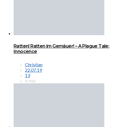
Ratten! Ratten im Gemäuer! – A Plague Tale:
Innocence
Christian
22.07.19
13
6 min