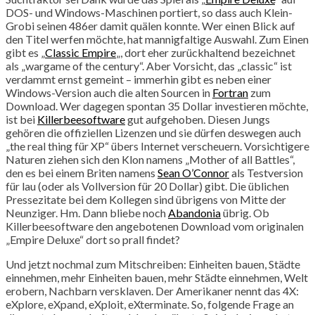
DOS- und Windows-Maschinen portiert, so dass auch Klein-
Grobi seinen 486er damit quälen konnte. Wer einen Blick auf
den Titel werfen möchte, hat mannigfaltige Auswahl. Zum Einen
gibt es „
Classic Empire
„, dort eher zurückhaltend bezeichnet
als „wargame of the century“. Aber Vorsicht, das „classic“ ist
verdammt ernst gemeint – immerhin gibt es neben einer
Windows-Version auch die alten Sourcen in
Fortran
zum
Download. Wer dagegen spontan 35 Dollar investieren möchte,
ist bei
Killerbeesoftware
gut aufgehoben. Diesen Jungs
gehören die offiziellen Lizenzen und sie dürfen deswegen auch
„the real thing für XP“ übers Internet verscheuern. Vorsichtigere
Naturen ziehen sich den Klon namens „Mother of all Battles“,
den es bei einem Briten namens
Sean O’Connor
als Testversion
für lau (oder als Vollversion für 20 Dollar) gibt. Die üblichen
Pressezitate bei dem Kollegen sind übrigens von Mitte der
Neunziger. Hm. Dann bliebe noch
Abandonia
übrig. Ob
Killerbeesoftware den angebotenen Download vom originalen
„Empire Deluxe“ dort so prall findet?
Und jetzt nochmal zum Mitschreiben: Einheiten bauen, Städte
einnehmen, mehr Einheiten bauen, mehr Städte einnehmen, Welt
erobern, Nachbarn versklaven. Der Amerikaner nennt das 4X:
eXplore, eXpand, eXploit, eXterminate. So, folgende Frage an