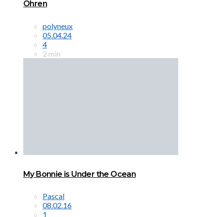
Ohren
polyneux
05.04.24
4
2 min
My Bonnie is Under the Ocean
Pascal
08.02.16
1