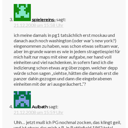
sagt:
spielereins-
21.12.2008 um 15:58 Uhr
ich meine damals in pg1 tatsächlich erst moskau und
danach auch noch washington (oder war’s new york?)
eingenommen zu haben, was schon etwas seltsam war,
aber im grunde waren es wie in jedem stragetiespiel für
mich halt nur maps mit einer aufgabe, ner hand voll
einheiten und viel nachdenken, in sofern fand ich die
indizierung schon etwas arg überzogen. welcher depp
würde schon sagen „siehtse, hätten die damals erst die
panzer dahin gezogen und dann die eingebrabenen
einheiten mit der ari ausgeräuchert..“?
sagt:
Aulbath
21.12.2008 um 15:59 Uhr
Uhh… jetzt muß ich PG nochmal zocken, das klingt geil,
und ist etwas das mich z.B. in Battlefield 1942 total