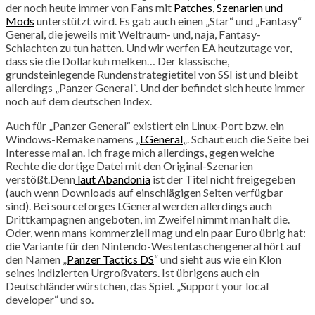
der noch heute immer von Fans mit
Patches, Szenarien und
Mods
unterstützt wird. Es gab auch einen „Star“ und „Fantasy“
General, die jeweils mit Weltraum- und, naja, Fantasy-
Schlachten zu tun hatten. Und wir werfen EA heutzutage vor,
dass sie die Dollarkuh melken… Der klassische,
grundsteinlegende Rundenstrategietitel von SSI ist und bleibt
allerdings „Panzer General“. Und der befindet sich heute immer
noch auf dem deutschen Index.
Auch für „Panzer General“ existiert ein Linux-Port bzw. ein
Windows-Remake namens „
LGeneral
„. Schaut euch die Seite bei
Interesse mal an. Ich frage mich allerdings, gegen welche
Rechte die dortige Datei mit den Original-Szenarien
verstößt.Denn
laut Abandonia
ist der Titel nicht freigegeben
(auch wenn Downloads auf einschlägigen Seiten verfügbar
sind). Bei sourceforges LGeneral werden allerdings auch
Drittkampagnen angeboten, im Zweifel nimmt man halt die.
Oder, wenn mans kommerziell mag und ein paar Euro übrig hat:
die Variante für den Nintendo-Westentaschengeneral hört auf
den Namen „
Panzer Tactics DS
“ und sieht aus wie ein Klon
seines indizierten Urgroßvaters. Ist übrigens auch ein
Deutschländerwürstchen, das Spiel. „Support your local
developer“ und so.