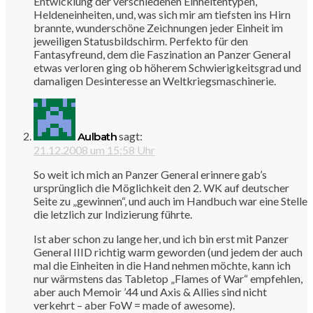
Entwicklung der verschiedenen Einheitentypen,
Heldeneinheiten, und, was sich mir am tiefsten ins Hirn
brannte, wunderschöne Zeichnungen jeder Einheit im
jeweiligen Statusbildschirm. Perfekto für den
Fantasyfreund, dem die Faszination an Panzer General
etwas verloren ging ob höherem Schwierigkeitsgrad und
damaligen Desinteresse an Weltkriegsmaschinerie.
sagt:
Aulbath
21.12.2008 um 15:58 Uhr
So weit ich mich an Panzer General erinnere gab’s
ursprünglich die Möglichkeit den 2. WK auf deutscher
Seite zu „gewinnen“, und auch im Handbuch war eine Stelle
die letzlich zur Indizierung führte.
Ist aber schon zu lange her, und ich bin erst mit Panzer
General IIID richtig warm geworden (und jedem der auch
mal die Einheiten in die Hand nehmen möchte, kann ich
nur wärmstens das Tabletop „Flames of War“ empfehlen,
aber auch Memoir ’44 und Axis & Allies sind nicht
verkehrt – aber FoW = made of awesome).