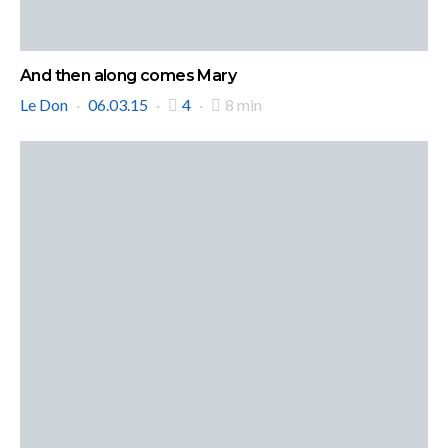
And then along comes Mary
Le Don
06.03.15
4
8 min