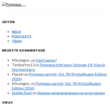
SEITEN
NEUX
PODCASTS
TEAM
NEUESTE KOMMENTARE
Missingno.
zu
Dad Games?
Timberfox13
zu
Polyneux tritt nach. Episode 19: Viva la
Nackenstarre
Flussel
zu
Polyneux spricht, Vol. 78 (Kristallkugel-Edition
2026)
Missingno.
zu
Polyneux spricht, Vol. 78 (Kristallkugel-
Edition 2026)
SpielerZwei
zu
Nanaaa nanananananana na na na nanana
VIEUX