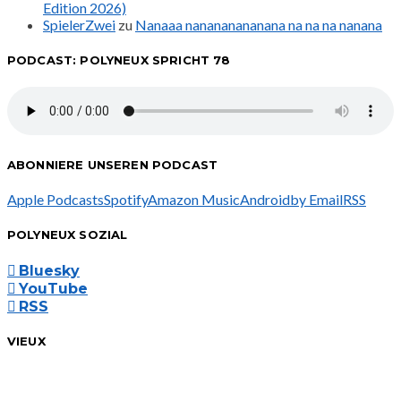
Edition 2026)
SpielerZwei
zu
Nanaaa nanananananana na na na nanana
PODCAST: POLYNEUX SPRICHT 78
ABONNIERE UNSEREN PODCAST
Apple Podcasts
Spotify
Amazon Music
Android
by Email
RSS
POLYNEUX SOZIAL
Bluesky
YouTube
RSS
VIEUX