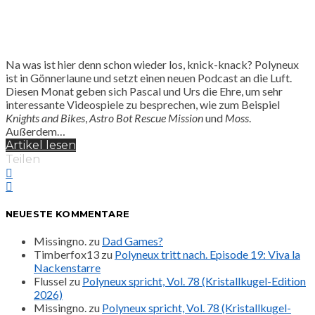
Na was ist hier denn schon wieder los, knick-knack? Polyneux
ist in Gönnerlaune und setzt einen neuen Podcast an die Luft.
Diesen Monat geben sich Pascal und Urs die Ehre, um sehr
interessante Videospiele zu besprechen, wie zum Beispiel
Knights and Bikes
,
Astro Bot Rescue Mission
und
Moss
.
Außerdem…
Artikel lesen
Teilen
NEUESTE KOMMENTARE
Missingno.
zu
Dad Games?
Timberfox13
zu
Polyneux tritt nach. Episode 19: Viva la
Nackenstarre
Flussel
zu
Polyneux spricht, Vol. 78 (Kristallkugel-Edition
2026)
Missingno.
zu
Polyneux spricht, Vol. 78 (Kristallkugel-