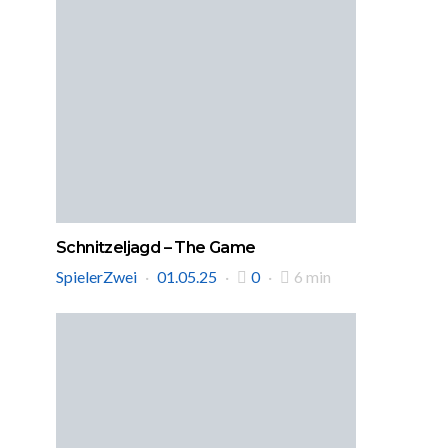
Schnitzeljagd – The Game
SpielerZwei
01.05.25
0
6 min