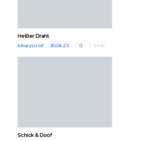
Heißer Draht
binaryscroll
30.06.23
0
3 min
Schick & Doof