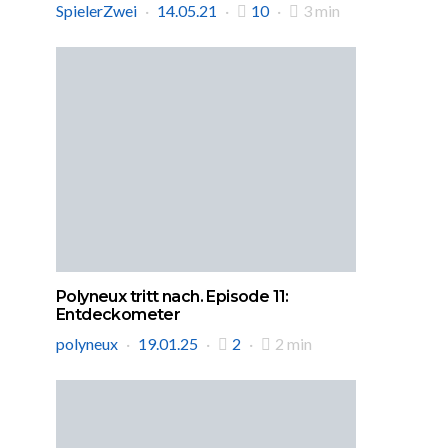
SpielerZwei
14.05.21
10
3 min
Polyneux tritt nach. Episode 11:
Entdeckometer
polyneux
19.01.25
2
2 min