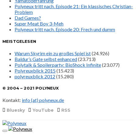
Yamatoderfahrung
Polyneux tritt nach. Episode 21: Ein klassisches Christian-
Problem
Dad Games?
Super Meat Boy 3-Meh
Polyneux tritt nach. Episode 20: Frech und dumm
MEISTGELESEN
Warum Skyrim ein zu großes Spiel ist
(24.926)
Baldur’s Gate selbst enhanced
(23.713)
Polytalk & Spoilerparty: BioShock Infinite
(23.077)
Polyreuxblick 2015
(15.423)
polyreuxblick 2012
(15.280)
© 2004 – 2021 POLYNEUX
Kontakt:
info (at) polyneux.de
Bluesky
YouTube
RSS