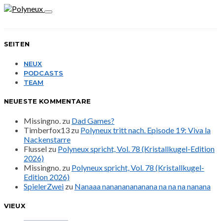
SEITEN
NEUX
PODCASTS
TEAM
NEUESTE KOMMENTARE
Missingno.
zu
Dad Games?
Timberfox13
zu
Polyneux tritt nach. Episode 19: Viva la
Nackenstarre
Flussel
zu
Polyneux spricht, Vol. 78 (Kristallkugel-Edition
2026)
Missingno.
zu
Polyneux spricht, Vol. 78 (Kristallkugel-
Edition 2026)
SpielerZwei
zu
Nanaaa nanananananana na na na nanana
VIEUX