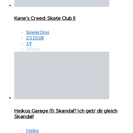
Kane’s Creed: Skate Club II
SpielerDrei
23.10.08
19
10 min
Heikos Garage (1): Skandal? Ich geb‘ dir gleich
Skandal!
Heiko