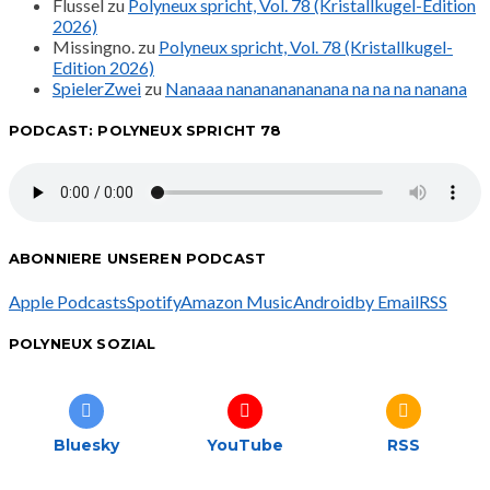
Flussel
zu
Polyneux spricht, Vol. 78 (Kristallkugel-Edition
2026)
Missingno.
zu
Polyneux spricht, Vol. 78 (Kristallkugel-
Edition 2026)
SpielerZwei
zu
Nanaaa nanananananana na na na nanana
PODCAST: POLYNEUX SPRICHT 78
ABONNIERE UNSEREN PODCAST
Apple Podcasts
Spotify
Amazon Music
Android
by Email
RSS
POLYNEUX SOZIAL
Bluesky
YouTube
RSS