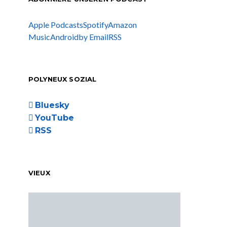
Apple Podcasts
Spotify
Amazon
Music
Android
by Email
RSS
POLYNEUX SOZIAL
Bluesky
YouTube
RSS
VIEUX