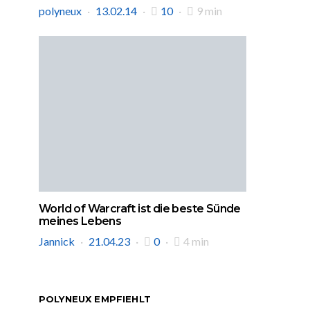
polyneux
13.02.14
10
9 min
World of Warcraft ist die beste Sünde
meines Lebens
Jannick
21.04.23
0
4 min
POLYNEUX EMPFIEHLT