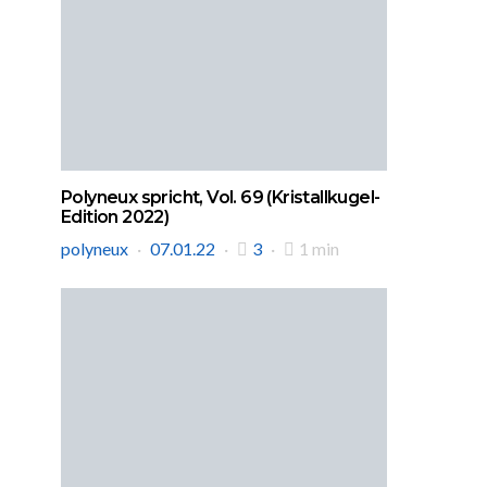
Polyneux spricht, Vol. 69 (Kristallkugel-
Edition 2022)
polyneux
07.01.22
3
1 min