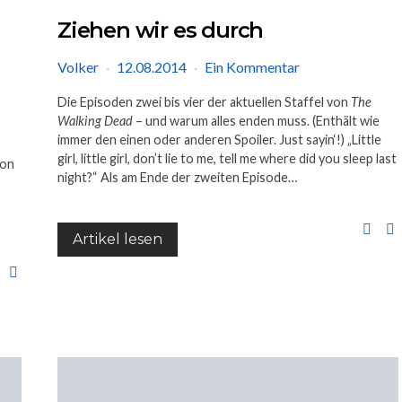
Ziehen wir es durch
Volker
12.08.2014
Ein Kommentar
Die Episoden zwei bis vier der aktuellen Staffel von
The
Walking Dead
– und warum alles enden muss. (Enthält wie
immer den einen oder anderen Spoiler. Just sayin‘!) „Little
girl, little girl, don’t lie to me, tell me where did you sleep last
von
night?“ Als am Ende der zweiten Episode…
Artikel lesen