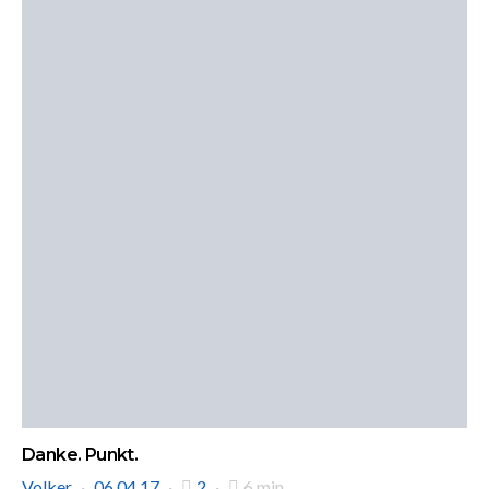
Danke. Punkt.
Volker
06.04.17
2
6 min