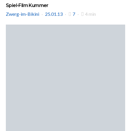
Spiel-Film Kummer
Zwerg-im-Bikini
25.01.13
7
4 min