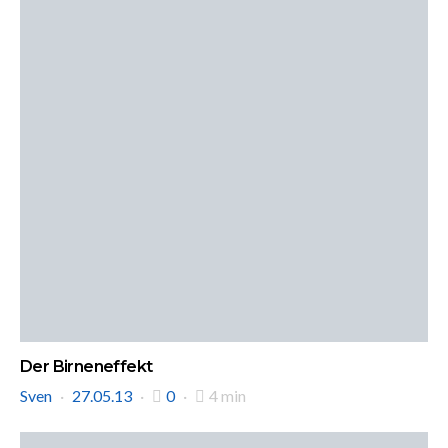
Der Birneneffekt
Sven
27.05.13
0
4 min