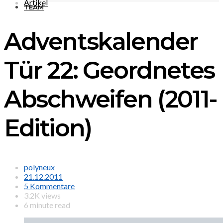
Artikel
TEAM
Adventskalender
Tür 22: Geordnetes
Abschweifen (2011-
Edition)
polyneux
21.12.2011
5 Kommentare
3.2K views
6 minute read