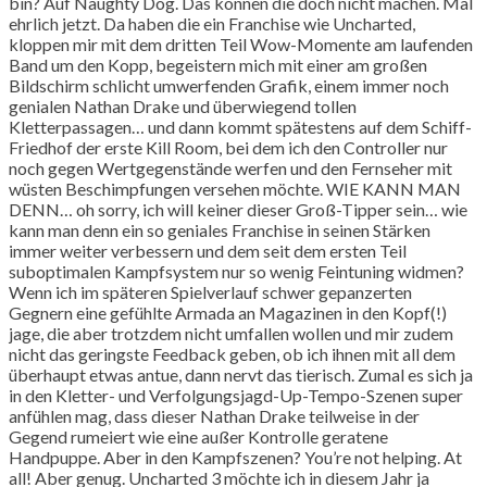
bin? Auf Naughty Dog. Das können die doch nicht machen. Mal
ehrlich jetzt. Da haben die ein Franchise wie Uncharted,
kloppen mir mit dem dritten Teil Wow-Momente am laufenden
Band um den Kopp, begeistern mich mit einer am großen
Bildschirm schlicht umwerfenden Grafik, einem immer noch
genialen Nathan Drake und überwiegend tollen
Kletterpassagen… und dann kommt spätestens auf dem Schiff-
Friedhof der erste Kill Room, bei dem ich den Controller nur
noch gegen Wertgegenstände werfen und den Fernseher mit
wüsten Beschimpfungen versehen möchte. WIE KANN MAN
DENN… oh sorry, ich will keiner dieser Groß-Tipper sein… wie
kann man denn ein so geniales Franchise in seinen Stärken
immer weiter verbessern und dem seit dem ersten Teil
suboptimalen Kampfsystem nur so wenig Feintuning widmen?
Wenn ich im späteren Spielverlauf schwer gepanzerten
Gegnern eine gefühlte Armada an Magazinen in den Kopf(!)
jage, die aber trotzdem nicht umfallen wollen und mir zudem
nicht das geringste Feedback geben, ob ich ihnen mit all dem
überhaupt etwas antue, dann nervt das tierisch. Zumal es sich ja
in den Kletter- und Verfolgungsjagd-Up-Tempo-Szenen super
anfühlen mag, dass dieser Nathan Drake teilweise in der
Gegend rumeiert wie eine außer Kontrolle geratene
Handpuppe. Aber in den Kampfszenen? You’re not helping. At
all! Aber genug. Uncharted 3 möchte ich in diesem Jahr ja