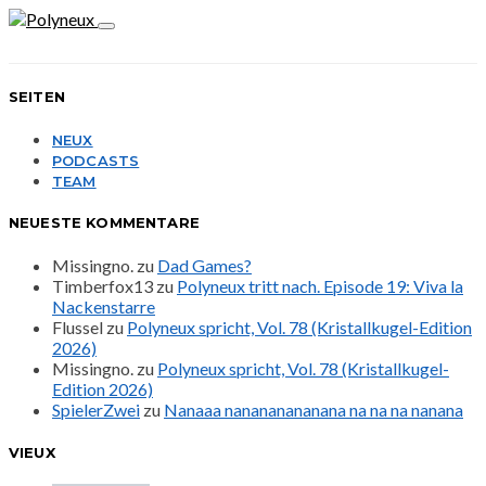
SEITEN
NEUX
PODCASTS
TEAM
NEUESTE KOMMENTARE
Missingno.
zu
Dad Games?
Timberfox13
zu
Polyneux tritt nach. Episode 19: Viva la
Nackenstarre
Flussel
zu
Polyneux spricht, Vol. 78 (Kristallkugel-Edition
2026)
Missingno.
zu
Polyneux spricht, Vol. 78 (Kristallkugel-
Edition 2026)
SpielerZwei
zu
Nanaaa nanananananana na na na nanana
VIEUX