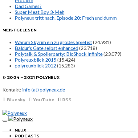
Problem
Dad Games?
Super Meat Boy 3-Meh
Polyneux tritt nach. Episode 20: Frech und dumm
MEISTGELESEN
Warum Skyrim ein zu großes Spiel ist
(24.931)
Baldur’s Gate selbst enhanced
(23.718)
Polytalk & Spoilerparty: BioShock Infinite
(23.079)
Polyreuxblick 2015
(15.424)
polyreuxblick 2012
(15.283)
© 2004 – 2021 POLYNEUX
Kontakt:
info (at) polyneux.de
Bluesky
YouTube
RSS
NEUX
PODCASTS