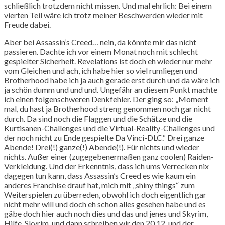
schließlich trotzdem nicht missen. Und mal ehrlich: Bei einem
vierten Teil wäre ich trotz meiner Beschwerden wieder mit
Freude dabei.
Aber bei Assassin’s Creed… nein, da könnte mir das nicht
passieren. Dachte ich vor einem Monat noch mit schlecht
gespielter Sicherheit. Revelations ist doch eh wieder nur mehr
vom Gleichen und ach, ich habe hier so viel rumliegen und
Brotherhood habe ich ja auch gerade erst durch und da wäre ich
ja schön dumm und und und. Ungefähr an diesem Punkt machte
ich einen folgenschweren Denkfehler. Der ging so: „Moment
mal, du hast ja Brotherhood streng genommen noch gar nicht
durch. Da sind noch die Flaggen und die Schätze und die
Kurtisanen-Challenges und die Virtual-Reality-Challenges und
der noch nicht zu Ende gespielte Da Vinci-DLC.“ Drei ganze
Abende! Drei(!) ganze(!) Abende(!). Für nichts und wieder
nichts. Außer einer (zugegebenermaßen ganz coolen) Raiden-
Verkleidung. Und der Erkenntnis, dass ich ums Verrecken nix
dagegen tun kann, dass Assassin’s Creed es wie kaum ein
anderes Franchise drauf hat, mich mit „shiny things“ zum
Weiterspielen zu überreden, obwohl ich doch eigentlich gar
nicht mehr will und doch eh schon alles gesehen habe und es
gäbe doch hier auch noch dies und das und jenes und Skyrim,
Hilfe, Skyrim, und dann schreiben wir den 20.12. und der