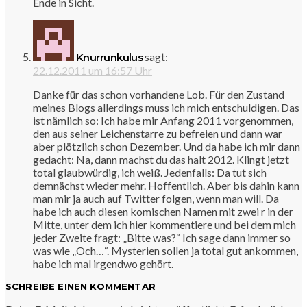
Ende in Sicht.
sagt:
Knurrunkulus
22.12.2011 um 16:57 Uhr
Danke für das schon vorhandene Lob. Für den Zustand
meines Blogs allerdings muss ich mich entschuldigen. Das
ist nämlich so: Ich habe mir Anfang 2011 vorgenommen,
den aus seiner Leichenstarre zu befreien und dann war
aber plötzlich schon Dezember. Und da habe ich mir dann
gedacht: Na, dann machst du das halt 2012. Klingt jetzt
total glaubwürdig, ich weiß. Jedenfalls: Da tut sich
demnächst wieder mehr. Hoffentlich. Aber bis dahin kann
man mir ja auch auf Twitter folgen, wenn man will. Da
habe ich auch diesen komischen Namen mit zwei r in der
Mitte, unter dem ich hier kommentiere und bei dem mich
jeder Zweite fragt: „Bitte was?“ Ich sage dann immer so
was wie „Och…“. Mysterien sollen ja total gut ankommen,
habe ich mal irgendwo gehört.
SCHREIBE EINEN KOMMENTAR