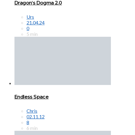
Dragon‘s Dogma 2.0
Urs
21.04.24
0
5 min
Endless Space
Chris
02.11.12
8
6 min