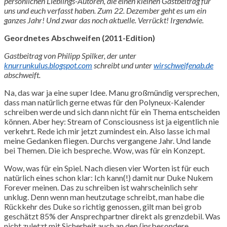
persönlichen Lieblings-Autoren, die einen kleinen Gastbeitrag für
uns und euch verfasst haben. Zum 22. Dezember geht es um ein
ganzes Jahr! Und zwar das noch aktuelle. Verrückt! Irgendwie.
Geordnetes Abschweifen (2011-Edition)
Gastbeitrag von Philipp Spilker
, der unter
knurrunkulus.blogspot.com
schreibt und unter
wirschweifenab.de
abschweift.
Na, das war ja eine super Idee. Manu großmündig versprechen,
dass man natürlich gerne etwas für den Polyneux-Kalender
schreiben werde und sich dann nicht für ein Thema entscheiden
können. Aber hey: Stream of Consciousness ist ja eigentlich nie
verkehrt. Rede ich mir jetzt zumindest ein. Also lasse ich mal
meine Gedanken fliegen. Durchs vergangene Jahr. Und lande
bei Themen. Die ich bespreche. Wow, was für ein Konzept.
Wow, was für ein Spiel. Nach diesen vier Worten ist für euch
natürlich eines schon klar: Ich kann(!) damit nur Duke Nukem
Forever meinen. Das zu schreiben ist wahrscheinlich sehr
unklug. Denn wenn man heutzutage schreibt, man habe die
Rückkehr des Duke so richtig genossen, gilt man bei grob
geschätzt 85% der Ansprechpartner direkt als grenzdebil. Was
nicht zuletzt mit Sicherheit auch an den (insbesondere