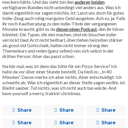
meckern hätte. Und das sieht bei den
anderen
beiden
verfügbaren Bundles nicht unbedingt viel anders aus. Was ich
damit eigentlich nur sagen möchte, ist: Lasst uns doch für gutes
Indie-Zeug auch ruhig mal gutes Geld ausgeben. Ach so, ja: Falls
ihr noch Kaufberatung zu den Indie-Titeln der vergangenen
Monate braucht, gibt es da
diesen einen Podcast
, den ihr hören
könntet. Die Typen, die den machen, sind ein bisschen indie-
verrückt (laut Arzt nicht heilbar), überziehen beizeiten stärker
als good old Gottschalk, halten nicht immer streng den
Themenkurs und reden (ganz selten) von sich selbst in der
dritten Person: Aber das passt schon.
Na hör mal, was ist denn das bitte für ein Pizza-Service? Ich
habe da vor über einer Stunde bestellt. Da hieß es: „In 40
Minuten“. Davon merke ich aber nichts. Aber entschuldigt: Ich
schweife ab. Was ich eigentlich an dieser Stelle sagen wollte, ist:
Bleibt sauber. Tut nichts, was ich nicht auch tun würde. And
have yourself a merry, frakkin’ christmas.
Share
Share
Share
Share
Share
Share