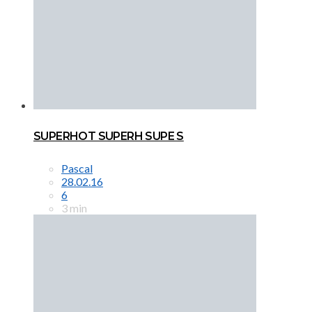
SUPERHOT SUPERH SUPE S
Pascal
28.02.16
6
3 min