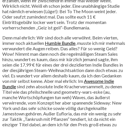
erzählen, wenn ihr zwischendrin immer mal wieder weint.
Wirklich nicht. Weiß eh schon jeder. Eine unabhängige Studie
hat nämlich erwiesen (Lüge!): Bei To The Moon weint jeder.
Oder seufzt zumindest mal. Das sollte euch 11 €
Eintrittsgebühr locker wert sein. Trotz der momentan
vorherrschenden „Geiz ist geil“-Bundlemania.
Denn mal ehrlich: Wir sind doch alle verwöhnt. Beim vierten,
immer noch aktuellen
Humble Bundle
, musste ich mir mehrmals
verwundert die Augen reiben. Das alles? Für so wenig Geld?
Wow! Nimmt man dann noch die regelmäßigen Steam Sales
hinzu, wundert es kaum, dass mir kürzlich jemand sagte, ihm
seien die 17,99 € für eines der drei dezidierten Indie Bundles in
der diesjährigen Steam-Weihnachtsaktion dann doch etwas zu
viel. Es wundert vor allem deshalb kaum, da ich den Gedanken
von mir selbst kenne. Aber mal ehrlich: Im
Awesome Indie
Bundle
sind zehn absolute Indie Kracherversammelt, zu denen
Titel wie das pfeilschnelle und geometry-wars-eske (au,
manche Wortschöpfungen tun weh) Waves, das äußerst
verwirrende, vom Konzept her aber spannende Sideway: New
York und das sehr schicke sowie völlig durchgeknallte
Jamestown gehören. Außer Eufloria, das mir ein wenig zu sehr
zur Taktik „Tankrush mit Pflanzen“ tendiert, ist da nicht ein
einziger Titel dabei, an dem ich für den Preis groß etwas zu