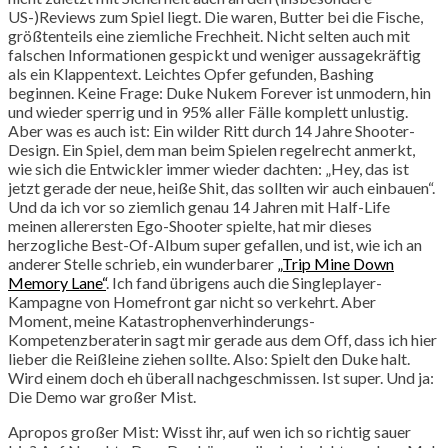
US-)Reviews zum Spiel liegt. Die waren, Butter bei die Fische,
größtenteils eine ziemliche Frechheit. Nicht selten auch mit
falschen Informationen gespickt und weniger aussagekräftig
als ein Klappentext. Leichtes Opfer gefunden, Bashing
beginnen. Keine Frage: Duke Nukem Forever ist unmodern, hin
und wieder sperrig und in 95% aller Fälle komplett unlustig.
Aber was es auch ist: Ein wilder Ritt durch 14 Jahre Shooter-
Design. Ein Spiel, dem man beim Spielen regelrecht anmerkt,
wie sich die Entwickler immer wieder dachten: „Hey, das ist
jetzt gerade der neue, heiße Shit, das sollten wir auch einbauen“.
Und da ich vor so ziemlich genau 14 Jahren mit Half-Life
meinen allerersten Ego-Shooter spielte, hat mir dieses
herzogliche Best-Of-Album super gefallen, und ist, wie ich an
anderer Stelle schrieb, ein wunderbarer
„Trip Mine Down
Memory Lane“
. Ich fand übrigens auch die Singleplayer-
Kampagne von Homefront gar nicht so verkehrt. Aber
Moment, meine Katastrophenverhinderungs-
Kompetenzberaterin sagt mir gerade aus dem Off, dass ich hier
lieber die Reißleine ziehen sollte. Also: Spielt den Duke halt.
Wird einem doch eh überall nachgeschmissen. Ist super. Und ja:
Die Demo war großer Mist.
Apropos großer Mist: Wisst ihr, auf wen ich so richtig sauer