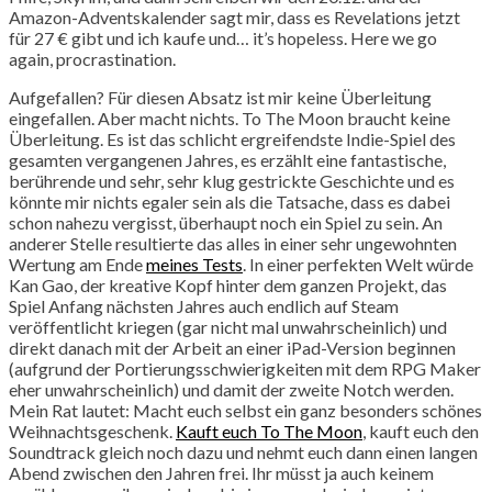
Amazon-Adventskalender sagt mir, dass es Revelations jetzt
für 27 € gibt und ich kaufe und… it’s hopeless. Here we go
again, procrastination.
Aufgefallen? Für diesen Absatz ist mir keine Überleitung
eingefallen. Aber macht nichts. To The Moon braucht keine
Überleitung. Es ist das schlicht ergreifendste Indie-Spiel des
gesamten vergangenen Jahres, es erzählt eine fantastische,
berührende und sehr, sehr klug gestrickte Geschichte und es
könnte mir nichts egaler sein als die Tatsache, dass es dabei
schon nahezu vergisst, überhaupt noch ein Spiel zu sein. An
anderer Stelle resultierte das alles in einer sehr ungewohnten
Wertung am Ende
meines Tests
. In einer perfekten Welt würde
Kan Gao, der kreative Kopf hinter dem ganzen Projekt, das
Spiel Anfang nächsten Jahres auch endlich auf Steam
veröffentlicht kriegen (gar nicht mal unwahrscheinlich) und
direkt danach mit der Arbeit an einer iPad-Version beginnen
(aufgrund der Portierungsschwierigkeiten mit dem RPG Maker
eher unwahrscheinlich) und damit der zweite Notch werden.
Mein Rat lautet: Macht euch selbst ein ganz besonders schönes
Weihnachtsgeschenk.
Kauft euch To The Moon
, kauft euch den
Soundtrack gleich noch dazu und nehmt euch dann einen langen
Abend zwischen den Jahren frei. Ihr müsst ja auch keinem