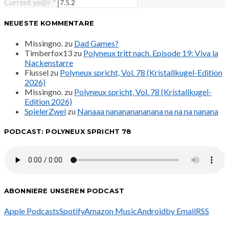
Current ye@r
*
NEUESTE KOMMENTARE
Missingno.
zu
Dad Games?
Timberfox13
zu
Polyneux tritt nach. Episode 19: Viva la
Nackenstarre
Flussel
zu
Polyneux spricht, Vol. 78 (Kristallkugel-Edition
2026)
Missingno.
zu
Polyneux spricht, Vol. 78 (Kristallkugel-
Edition 2026)
SpielerZwei
zu
Nanaaa nanananananana na na na nanana
PODCAST: POLYNEUX SPRICHT 78
ABONNIERE UNSEREN PODCAST
Apple Podcasts
Spotify
Amazon Music
Android
by Email
RSS