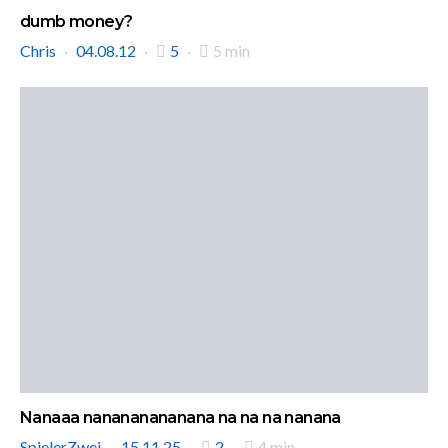
dumb money?
Chris
04.08.12
5
5 min
Nanaaa nanananananana na na na nanana
SpielerZwei
15.11.25
2
4 min