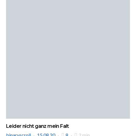
Leider nicht ganz mein Falt
binaryscroll
15.08.20
8
2 min