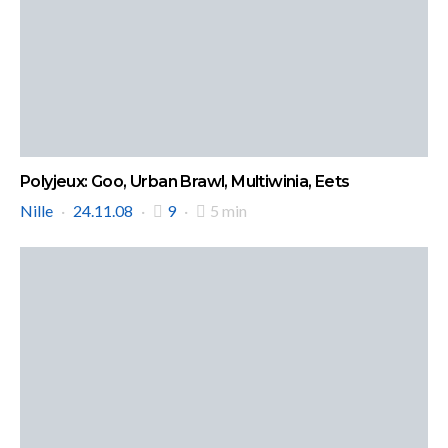
Polyjeux: Goo, Urban Brawl, Multiwinia, Eets
Nille
24.11.08
9
5 min