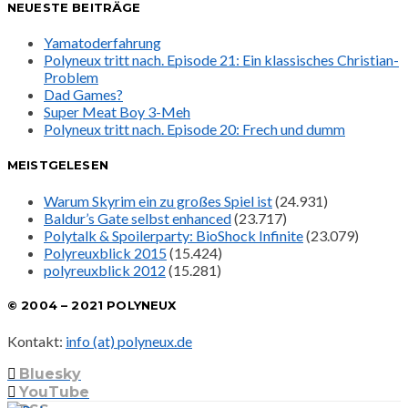
NEUESTE BEITRÄGE
Yamatoderfahrung
Polyneux tritt nach. Episode 21: Ein klassisches Christian-
Problem
Dad Games?
Super Meat Boy 3-Meh
Polyneux tritt nach. Episode 20: Frech und dumm
MEISTGELESEN
Warum Skyrim ein zu großes Spiel ist
(24.931)
Baldur’s Gate selbst enhanced
(23.717)
Polytalk & Spoilerparty: BioShock Infinite
(23.079)
Polyreuxblick 2015
(15.424)
polyreuxblick 2012
(15.281)
© 2004 – 2021 POLYNEUX
Kontakt:
info (at) polyneux.de
Bluesky
YouTube