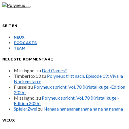
SEITEN
NEUX
PODCASTS
TEAM
NEUESTE KOMMENTARE
Missingno.
zu
Dad Games?
Timberfox13
zu
Polyneux tritt nach. Episode 19: Viva la
Nackenstarre
Flussel
zu
Polyneux spricht, Vol. 78 (Kristallkugel-Edition
2026)
Missingno.
zu
Polyneux spricht, Vol. 78 (Kristallkugel-
Edition 2026)
SpielerZwei
zu
Nanaaa nanananananana na na na nanana
VIEUX