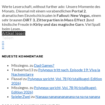
Werte Leserschaft, without further ado: Unsere Momente des
Monats. Diesmal mit einem vorabendlichen
Portal 2
,
dramatischen Einzelschicksalen in
Fallout: New Vegas,
einem
sehr braunen
DiRT 3, Zitterpartien in Mass Effect 2
und
kindische Freude in
Kirby und das magische Garn
. Viel Spaß
beim Lesen…
Artikel lesen
Teilen
NEUESTE KOMMENTARE
Missingno.
zu
Dad Games?
Timberfox13
zu
Polyneux tritt nach. Episode 19: Viva la
Nackenstarre
Flussel
zu
Polyneux spricht, Vol. 78 (Kristallkugel-Edition
2026)
Missingno.
zu
Polyneux spricht, Vol. 78 (Kristallkugel-
Edition 2026)
SpielerZwei
zu
Nanaaa nanananananana na na na nanana