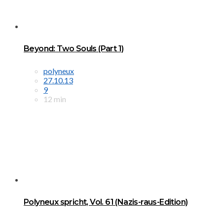
Beyond: Two Souls (Part 1)
polyneux
27.10.13
9
12 min
Polyneux spricht, Vol. 61 (Nazis-raus-Edition)