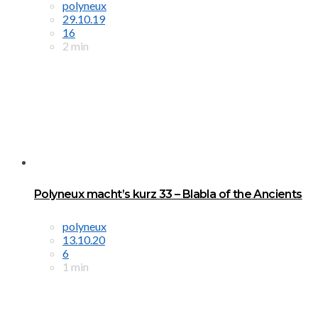
polyneux
29.10.19
16
2 min
Polyneux macht’s kurz 33 – Blabla of the Ancients
polyneux
13.10.20
6
1 min