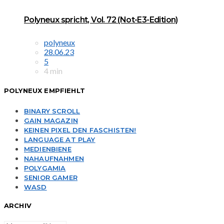
Polyneux spricht, Vol. 72 (Not-E3-Edition)
polyneux
28.06.23
5
4 min
POLYNEUX EMPFIEHLT
BINARY SCROLL
GAIN MAGAZIN
KEINEN PIXEL DEN FASCHISTEN!
LANGUAGE AT PLAY
MEDIENBIENE
NAHAUFNAHMEN
POLYGAMIA
SENIOR GAMER
WASD
ARCHIV