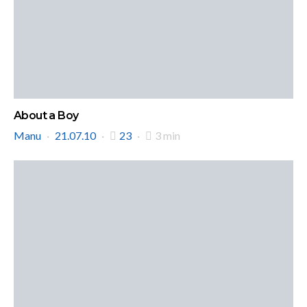
About a Boy
Manu
21.07.10
23
3 min