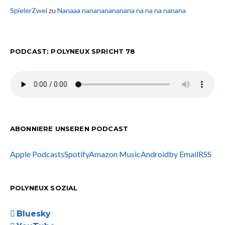
SpielerZwei
zu
Nanaaa nanananananana na na na nanana
PODCAST: POLYNEUX SPRICHT 78
ABONNIERE UNSEREN PODCAST
Apple Podcasts
Spotify
Amazon Music
Android
by Email
RSS
POLYNEUX SOZIAL
Bluesky