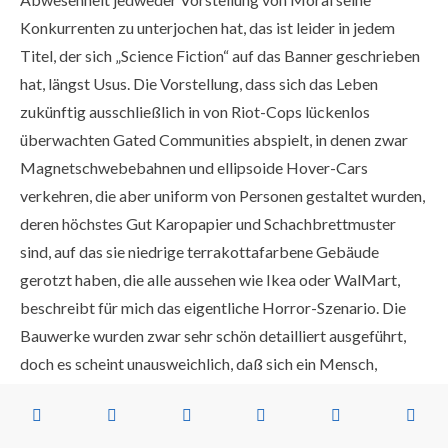
Konkurrenten zu unterjochen hat, das ist leider in jedem
Titel, der sich „Science Fiction“ auf das Banner geschrieben
hat, längst Usus. Die Vorstellung, dass sich das Leben
zukünftig ausschließlich in von Riot-Cops lückenlos
überwachten Gated Communities abspielt, in denen zwar
Magnetschwebebahnen und ellipsoide Hover-Cars
verkehren, die aber uniform von Personen gestaltet wurden,
deren höchstes Gut Karopapier und Schachbrettmuster
sind, auf das sie niedrige terrakottafarbene Gebäude
gerotzt haben, die alle aussehen wie Ikea oder WalMart,
beschreibt für mich das eigentliche Horror-Szenario. Die
Bauwerke wurden zwar sehr schön detailliert ausgeführt,
doch es scheint unausweichlich, daß sich ein Mensch,
umgeben von derartiger Architektur, entweder eine Kugel
durch die Schädeldecke jagt oder zum seelenlosen Mörder
entwickelt.