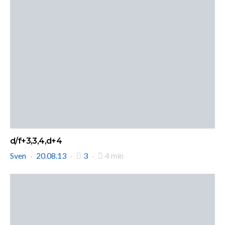
d/f+3,3,4,d+4
Sven
20.08.13
3
4 min