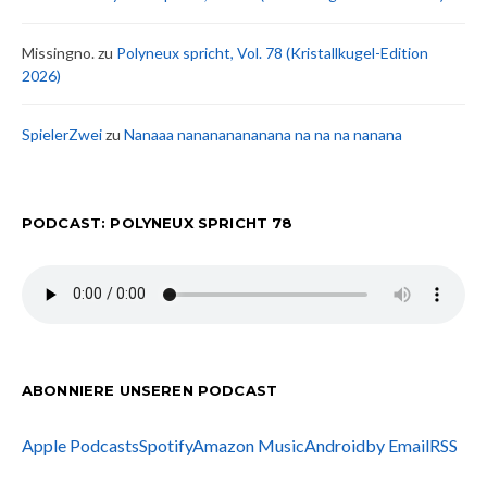
Missingno.
zu
Polyneux spricht, Vol. 78 (Kristallkugel-Edition
2026)
SpielerZwei
zu
Nanaaa nanananananana na na na nanana
PODCAST: POLYNEUX SPRICHT 78
ABONNIERE UNSEREN PODCAST
Apple Podcasts
Spotify
Amazon Music
Android
by Email
RSS