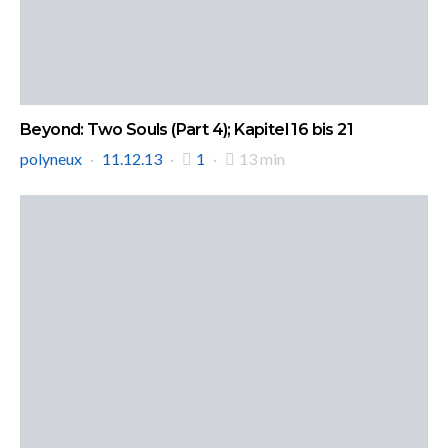
Beyond: Two Souls (Part 4); Kapitel 16 bis 21
polyneux
11.12.13
1
13 min