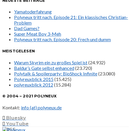
NEUESTE BEITRÄGE
Yamatoderfahrung
Polyneux tritt nach. Episode 21: Ein klassisches Christian-
Problem
Dad Games?
Super Meat Boy 3-Meh
Polyneux tritt nach. Episode 20: Frech und dumm
MEISTGELESEN
Warum Skyrim ein zu großes Spiel ist
(24.932)
Baldur’s Gate selbst enhanced
(23.720)
Polytalk & Spoilerparty: BioShock Infinite
(23.080)
Polyreuxblick 2015
(15.425)
polyreuxblick 2012
(15.284)
© 2004 – 2021 POLYNEUX
Kontakt:
info (at) polyneux.de
Bluesky
YouTube
RSS