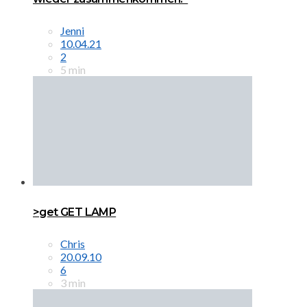
Jenni
10.04.21
2
5 min
>get GET LAMP
Chris
20.09.10
6
3 min