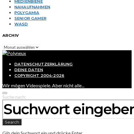
MEDIENBIENE
NAHAUFNAHMEN
POLYGAMIA
SENIOR GAMER
WASD
ARCHIV
Archiv
DATENSCHUTZERKLÄRUNG
DEINE DATEN
COPYRIGHT 2004-2026
Wir mögen Videospiele. Aber nicht alle...
Suche nach:
Search
Gib dein Suchwort ein und drücke Enter.