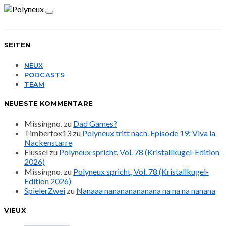
SEITEN
NEUX
PODCASTS
TEAM
NEUESTE KOMMENTARE
Missingno.
zu
Dad Games?
Timberfox13
zu
Polyneux tritt nach. Episode 19: Viva la
Nackenstarre
Flussel
zu
Polyneux spricht, Vol. 78 (Kristallkugel-Edition
2026)
Missingno.
zu
Polyneux spricht, Vol. 78 (Kristallkugel-
Edition 2026)
SpielerZwei
zu
Nanaaa nanananananana na na na nanana
VIEUX