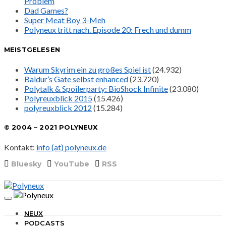
Problem
Dad Games?
Super Meat Boy 3-Meh
Polyneux tritt nach. Episode 20: Frech und dumm
MEISTGELESEN
Warum Skyrim ein zu großes Spiel ist
(24.932)
Baldur’s Gate selbst enhanced
(23.720)
Polytalk & Spoilerparty: BioShock Infinite
(23.080)
Polyreuxblick 2015
(15.426)
polyreuxblick 2012
(15.284)
© 2004 – 2021 POLYNEUX
Kontakt:
info (at) polyneux.de
Bluesky
YouTube
RSS
NEUX
PODCASTS