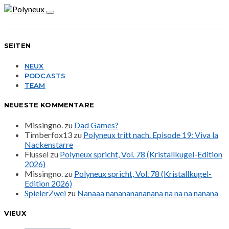
SEITEN
NEUX
PODCASTS
TEAM
NEUESTE KOMMENTARE
Missingno.
zu
Dad Games?
Timberfox13
zu
Polyneux tritt nach. Episode 19: Viva la
Nackenstarre
Flussel
zu
Polyneux spricht, Vol. 78 (Kristallkugel-Edition
2026)
Missingno.
zu
Polyneux spricht, Vol. 78 (Kristallkugel-
Edition 2026)
SpielerZwei
zu
Nanaaa nanananananana na na na nanana
VIEUX