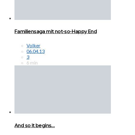
Familiensaga mit not-so-Happy End
Volker
06.04.13
3
6 min
And so it begins…