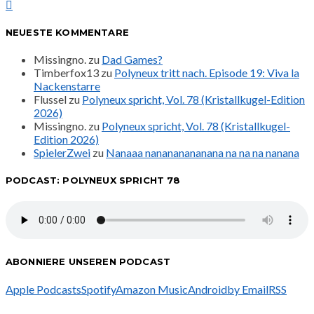
NEUESTE KOMMENTARE
Missingno.
zu
Dad Games?
Timberfox13
zu
Polyneux tritt nach. Episode 19: Viva la
Nackenstarre
Flussel
zu
Polyneux spricht, Vol. 78 (Kristallkugel-Edition
2026)
Missingno.
zu
Polyneux spricht, Vol. 78 (Kristallkugel-
Edition 2026)
SpielerZwei
zu
Nanaaa nanananananana na na na nanana
PODCAST: POLYNEUX SPRICHT 78
ABONNIERE UNSEREN PODCAST
Apple Podcasts
Spotify
Amazon Music
Android
by Email
RSS