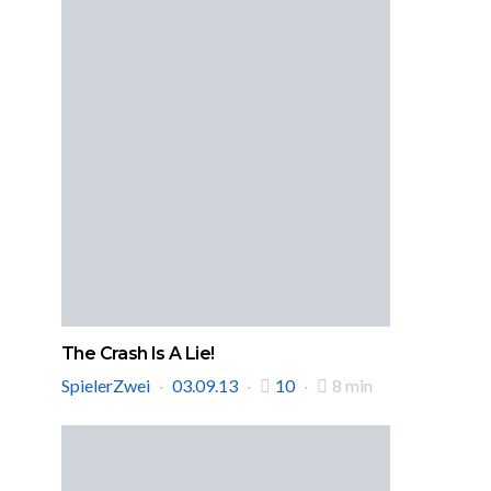
The Crash Is A Lie!
SpielerZwei
03.09.13
10
8 min