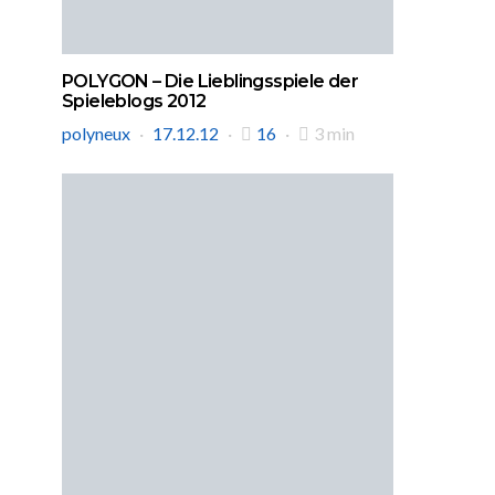
POLYGON – Die Lieblingsspiele der
Spieleblogs 2012
polyneux
17.12.12
16
3 min