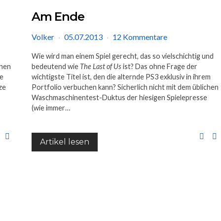
Am Ende
Volker
05.07.2013
12 Kommentare
Wie wird man einem Spiel gerecht, das so vielschichtig und
enen
bedeutend wie
The Last of Us
ist? Das ohne Frage der
he
wichtigste Titel ist, den die alternde PS3 exklusiv in ihrem
ze
Portfolio verbuchen kann? Sicherlich nicht mit dem üblichen
Waschmaschinentest-Duktus der hiesigen Spielepresse
(wie immer…
Artikel lesen