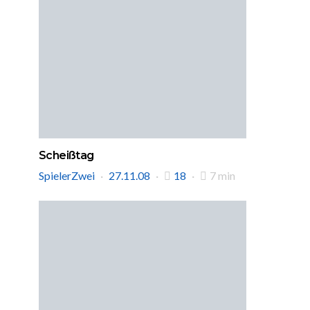
Scheißtag
SpielerZwei
27.11.08
18
7 min