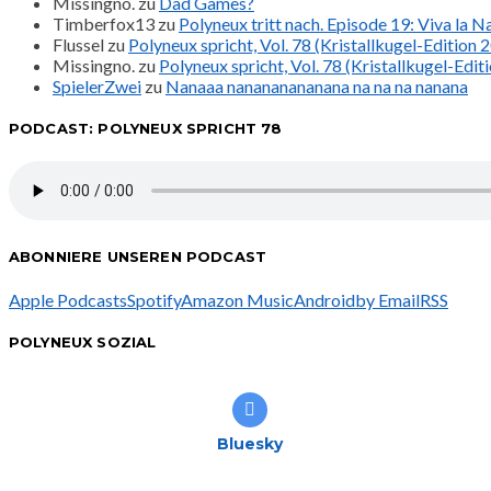
Missingno.
zu
Dad Games?
Timberfox13
zu
Polyneux tritt nach. Episode 19: Viva la 
Flussel
zu
Polyneux spricht, Vol. 78 (Kristallkugel-Edition 
Missingno.
zu
Polyneux spricht, Vol. 78 (Kristallkugel-Edit
SpielerZwei
zu
Nanaaa nanananananana na na na nanana
PODCAST: POLYNEUX SPRICHT 78
ABONNIERE UNSEREN PODCAST
Apple Podcasts
Spotify
Amazon Music
Android
by Email
RSS
POLYNEUX SOZIAL
Bluesky