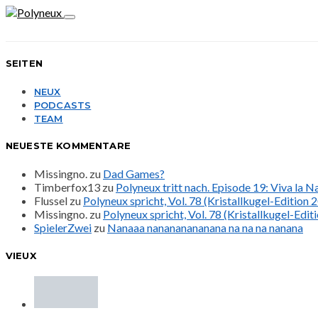
SEITEN
NEUX
PODCASTS
TEAM
NEUESTE KOMMENTARE
Missingno.
zu
Dad Games?
Timberfox13
zu
Polyneux tritt nach. Episode 19: Viva la 
Flussel
zu
Polyneux spricht, Vol. 78 (Kristallkugel-Edition 
Missingno.
zu
Polyneux spricht, Vol. 78 (Kristallkugel-Edit
SpielerZwei
zu
Nanaaa nanananananana na na na nanana
VIEUX