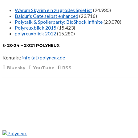
Warum Skyrim ein zu großes Spiel ist
(24.930)
Baldur’s Gate selbst enhanced
(23.716)
Polytalk & Spoilerparty: BioShock Infinite
(23.078)
Polyreuxblick 2015
(15.423)
polyreuxblick 2012
(15.280)
© 2004 – 2021 POLYNEUX
Kontakt:
info (at) polyneux.de
Bluesky
YouTube
RSS