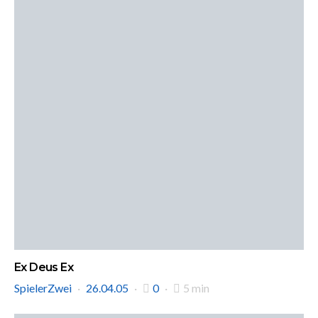
Ex Deus Ex
SpielerZwei
26.04.05
0
5 min