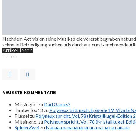
Nachdem Activision seine Musikspiele vorerst begraben hat und 
schnelle Befriedigung suchen. Als durchaus ernstzunehmende Alt
Artikel lesen
Teilen
NEUESTE KOMMENTARE
Missingno.
zu
Dad Games?
Timberfox13
zu
Polyneux tritt nach. Episode 19: Viva la 
Flussel
zu
Polyneux spricht, Vol. 78 (Kristallkugel-Edition 
Missingno.
zu
Polyneux spricht, Vol. 78 (Kristallkugel-Edit
SpielerZwei
zu
Nanaaa nanananananana na na na nanana