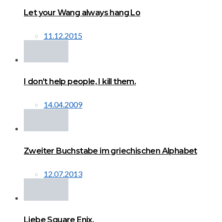
Let your Wang always hang Lo
11.12.2015
I don’t help people, I kill them.
14.04.2009
Zweiter Buchstabe im griechischen Alphabet
12.07.2013
Liebe Square Enix,