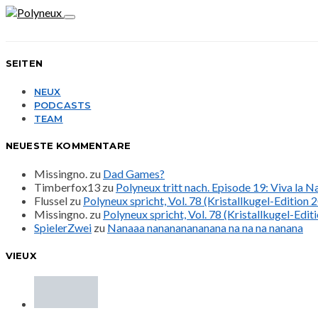
SEITEN
NEUX
PODCASTS
TEAM
NEUESTE KOMMENTARE
Missingno.
zu
Dad Games?
Timberfox13
zu
Polyneux tritt nach. Episode 19: Viva la 
Flussel
zu
Polyneux spricht, Vol. 78 (Kristallkugel-Edition 
Missingno.
zu
Polyneux spricht, Vol. 78 (Kristallkugel-Edit
SpielerZwei
zu
Nanaaa nanananananana na na na nanana
VIEUX