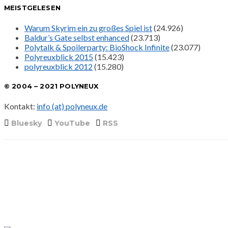
MEISTGELESEN
Warum Skyrim ein zu großes Spiel ist
(24.926)
Baldur’s Gate selbst enhanced
(23.713)
Polytalk & Spoilerparty: BioShock Infinite
(23.077)
Polyreuxblick 2015
(15.423)
polyreuxblick 2012
(15.280)
© 2004 – 2021 POLYNEUX
Kontakt:
info (at) polyneux.de
Bluesky
YouTube
RSS