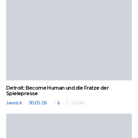
Detroit: Become Human und die Fratze der
Spielepresse
Jannick
30.05.18
6
13 min