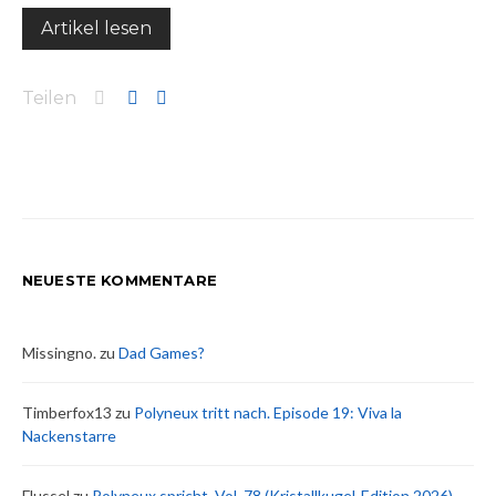
Artikel lesen
Teilen
NEUESTE KOMMENTARE
Missingno.
zu
Dad Games?
Timberfox13
zu
Polyneux tritt nach. Episode 19: Viva la
Nackenstarre
Flussel
zu
Polyneux spricht, Vol. 78 (Kristallkugel-Edition 2026)