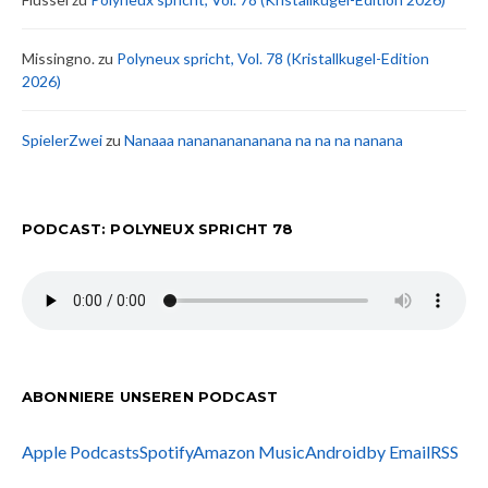
Missingno.
zu
Polyneux spricht, Vol. 78 (Kristallkugel-Edition
2026)
SpielerZwei
zu
Nanaaa nanananananana na na na nanana
PODCAST: POLYNEUX SPRICHT 78
ABONNIERE UNSEREN PODCAST
Apple Podcasts
Spotify
Amazon Music
Android
by Email
RSS