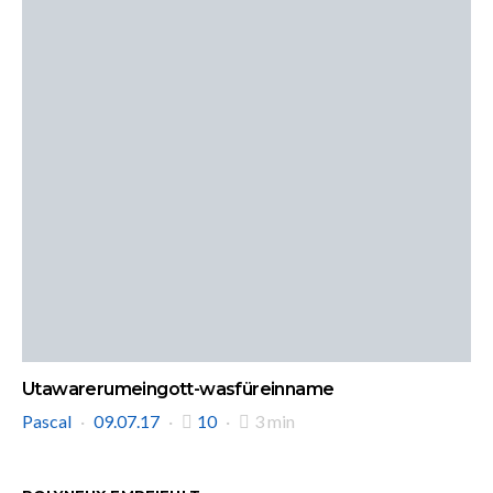
Utawarerumeingott-wasfüreinname
Pascal
09.07.17
10
3 min