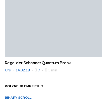
Regal der Schande: Quantum Break
Urs
14.02.18
7
5 min
POLYNEUX EMPFIEHLT
BINARY SCROLL