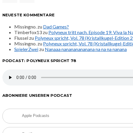
NEUESTE KOMMENTARE
Missingno.
zu
Dad Games?
Timberfox13
zu
Polyneux tritt nach. Episode 19: Viva la 
Flussel
zu
Polyneux spricht, Vol. 78 (Kristallkugel-Edition 
Missingno.
zu
Polyneux spricht, Vol. 78 (Kristallkugel-Edit
SpielerZwei
zu
Nanaaa nanananananana na na na nanana
PODCAST: POLYNEUX SPRICHT 78
ABONNIERE UNSEREN PODCAST
Apple Podcasts