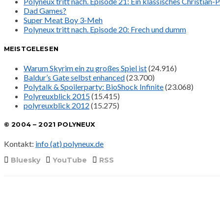
Polyneux tritt nach. Episode 21: Ein klassisches Christian
Dad Games?
Super Meat Boy 3-Meh
Polyneux tritt nach. Episode 20: Frech und dumm
MEISTGELESEN
Warum Skyrim ein zu großes Spiel ist
(24.916)
Baldur’s Gate selbst enhanced
(23.700)
Polytalk & Spoilerparty: BioShock Infinite
(23.068)
Polyreuxblick 2015
(15.415)
polyreuxblick 2012
(15.275)
© 2004 – 2021 POLYNEUX
Kontakt:
info (at) polyneux.de
Bluesky
YouTube
RSS