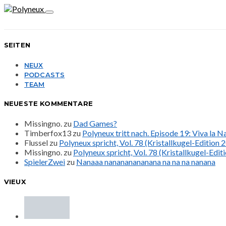
SEITEN
NEUX
PODCASTS
TEAM
NEUESTE KOMMENTARE
Missingno.
zu
Dad Games?
Timberfox13
zu
Polyneux tritt nach. Episode 19: Viva la 
Flussel
zu
Polyneux spricht, Vol. 78 (Kristallkugel-Edition 
Missingno.
zu
Polyneux spricht, Vol. 78 (Kristallkugel-Edit
SpielerZwei
zu
Nanaaa nanananananana na na na nanana
VIEUX