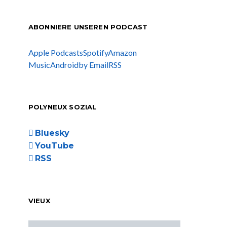
ABONNIERE UNSEREN PODCAST
Apple Podcasts
Spotify
Amazon
Music
Android
by Email
RSS
POLYNEUX SOZIAL
Bluesky
YouTube
RSS
VIEUX