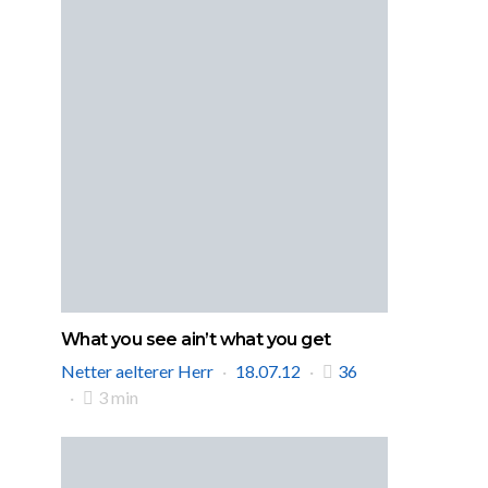
What you see ain’t what you get
Netter aelterer Herr
18.07.12
36
3 min