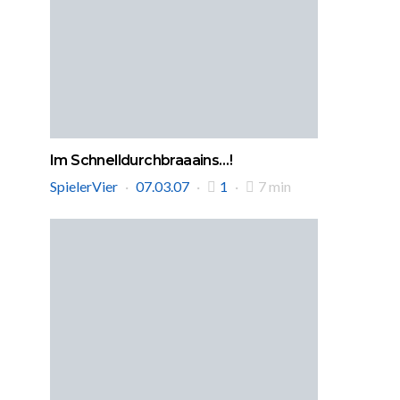
Im Schnelldurchbraaains…!
SpielerVier
07.03.07
1
7 min