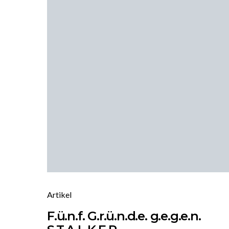
Artikel
F.ü.n.f. G.r.ü.n.d.e. g.e.g.e.n.