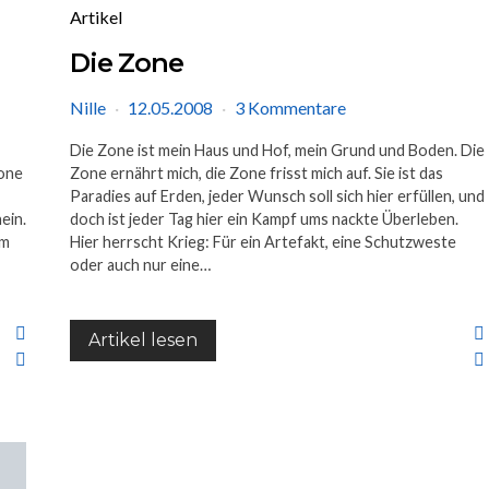
Artikel
Die Zone
Nille
12.05.2008
3 Kommentare
Die Zone ist mein Haus und Hof, mein Grund und Boden. Die
one
Zone ernährt mich, die Zone frisst mich auf. Sie ist das
Paradies auf Erden, jeder Wunsch soll sich hier erfüllen, und
ein.
doch ist jeder Tag hier ein Kampf ums nackte Überleben.
um
Hier herrscht Krieg: Für ein Artefakt, eine Schutzweste
oder auch nur eine…
Artikel lesen