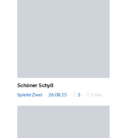
Schöner Schyß
SpielerZwei
26.08.15
3
5 min