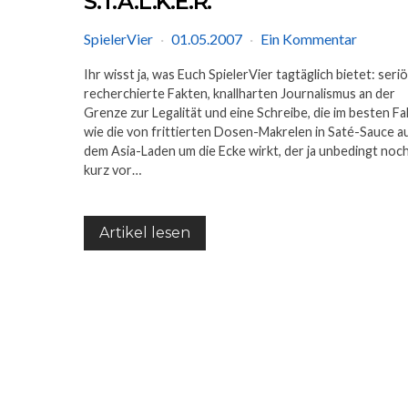
S.T.A.L.K.E.R.
SpielerVier
01.05.2007
Ein Kommentar
Ihr wisst ja, was Euch SpielerVier tagtäglich bietet: seri
recherchierte Fakten, knallharten Journalismus an der
Grenze zur Legalität und eine Schreibe, die im besten Fal
wie die von frittierten Dosen-Makrelen in Saté-Sauce a
dem Asia-Laden um die Ecke wirkt, der ja unbedingt noc
kurz vor…
Artikel lesen