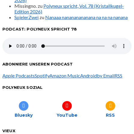
2026)
Missingno.
zu
Polyneux spricht, Vol. 78 (Kristallkugel-
Edition 2026)
SpielerZwei
zu
Nanaaa nanananananana na na na nanana
PODCAST: POLYNEUX SPRICHT 78
ABONNIERE UNSEREN PODCAST
Apple Podcasts
Spotify
Amazon Music
Android
by Email
RSS
POLYNEUX SOZIAL
Bluesky
YouTube
RSS
VIEUX