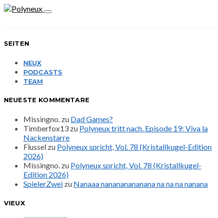
SEITEN
NEUX
PODCASTS
TEAM
NEUESTE KOMMENTARE
Missingno.
zu
Dad Games?
Timberfox13
zu
Polyneux tritt nach. Episode 19: Viva la
Nackenstarre
Flussel
zu
Polyneux spricht, Vol. 78 (Kristallkugel-Edition
2026)
Missingno.
zu
Polyneux spricht, Vol. 78 (Kristallkugel-
Edition 2026)
SpielerZwei
zu
Nanaaa nanananananana na na na nanana
VIEUX