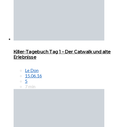
Killer-Tagebuch Tag 1 – Der Catwalk und alte
Erlebnisse
Le Don
15.06.16
5
7 min