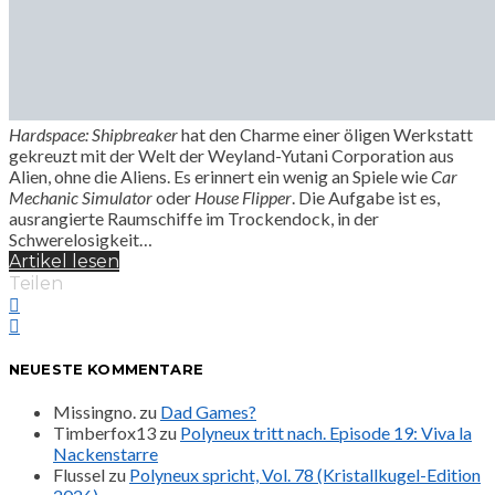
Hardspace: Shipbreaker
hat den Charme einer öligen Werkstatt
gekreuzt mit der Welt der Weyland-Yutani Corporation aus
Alien, ohne die Aliens. Es erinnert ein wenig an Spiele wie
Car
Mechanic Simulator
oder
House Flipper
. Die Aufgabe ist es,
ausrangierte Raumschiffe im Trockendock, in der
Schwerelosigkeit…
Artikel lesen
Teilen
NEUESTE KOMMENTARE
Missingno.
zu
Dad Games?
Timberfox13
zu
Polyneux tritt nach. Episode 19: Viva la
Nackenstarre
Flussel
zu
Polyneux spricht, Vol. 78 (Kristallkugel-Edition