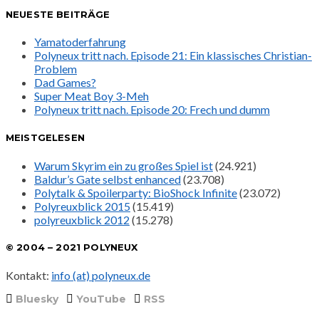
NEUESTE BEITRÄGE
Yamatoderfahrung
Polyneux tritt nach. Episode 21: Ein klassisches Christian-
Problem
Dad Games?
Super Meat Boy 3-Meh
Polyneux tritt nach. Episode 20: Frech und dumm
MEISTGELESEN
Warum Skyrim ein zu großes Spiel ist
(24.921)
Baldur’s Gate selbst enhanced
(23.708)
Polytalk & Spoilerparty: BioShock Infinite
(23.072)
Polyreuxblick 2015
(15.419)
polyreuxblick 2012
(15.278)
© 2004 – 2021 POLYNEUX
Kontakt:
info (at) polyneux.de
Bluesky
YouTube
RSS