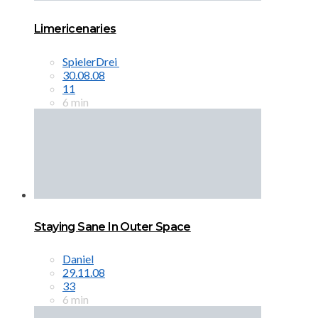
Limericenaries
SpielerDrei
30.08.08
11
6 min
Staying Sane In Outer Space
Daniel
29.11.08
33
6 min