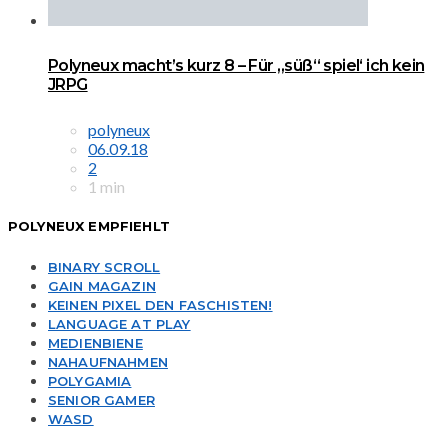
Polyneux macht’s kurz 8 – Für „süß“ spiel‘ ich kein
JRPG
polyneux
06.09.18
2
1 min
POLYNEUX EMPFIEHLT
BINARY SCROLL
GAIN MAGAZIN
KEINEN PIXEL DEN FASCHISTEN!
LANGUAGE AT PLAY
MEDIENBIENE
NAHAUFNAHMEN
POLYGAMIA
SENIOR GAMER
WASD