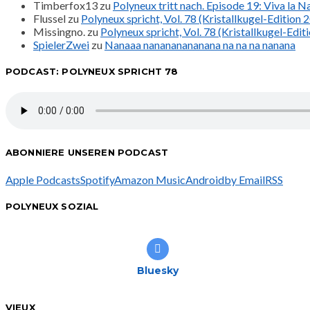
Timberfox13
zu
Polyneux tritt nach. Episode 19: Viva la 
Flussel
zu
Polyneux spricht, Vol. 78 (Kristallkugel-Edition 
Missingno.
zu
Polyneux spricht, Vol. 78 (Kristallkugel-Edit
SpielerZwei
zu
Nanaaa nanananananana na na na nanana
PODCAST: POLYNEUX SPRICHT 78
ABONNIERE UNSEREN PODCAST
Apple Podcasts
Spotify
Amazon Music
Android
by Email
RSS
POLYNEUX SOZIAL
Bluesky
VIEUX