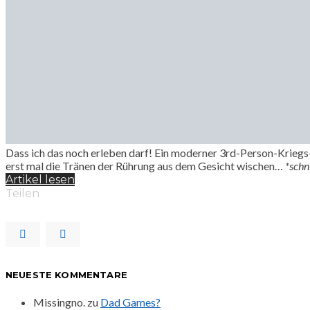
Dass ich das noch erleben darf! Ein moderner 3rd-Person-Kriegs-S
erst mal die Tränen der Rührung aus dem Gesicht wischen…
*schn
Artikel lesen
Teilen
NEUESTE KOMMENTARE
Missingno.
zu
Dad Games?