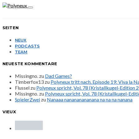
SEITEN
NEUX
PODCASTS
TEAM
NEUESTE KOMMENTARE
Missingno.
zu
Dad Games?
Timberfox13
zu
Polyneux tritt nach. Episode 19: Viva la 
Flussel
zu
Polyneux spricht, Vol. 78 (Kristallkugel-Edition 
Missingno.
zu
Polyneux spricht, Vol. 78 (Kristallkugel-Edit
SpielerZwei
zu
Nanaaa nanananananana na na na nanana
VIEUX