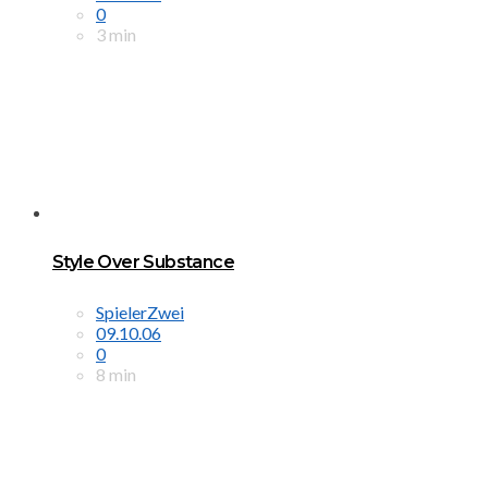
0
3 min
Style Over Substance
SpielerZwei
09.10.06
0
8 min