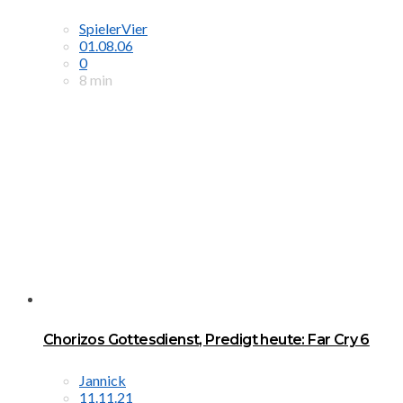
SpielerVier
01.08.06
0
8 min
Chorizos Gottesdienst, Predigt heute: Far Cry 6
Jannick
11.11.21