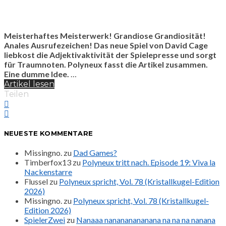
Meisterhaftes Meisterwerk! Grandiose Grandiosität!
Anales Ausrufezeichen! Das neue Spiel von David Cage
liebkost die Adjektivaktivität der Spielepresse und sorgt
für Traumnoten. Polyneux fasst die Artikel zusammen.
Eine dumme Idee.
…
Artikel lesen
Teilen
NEUESTE KOMMENTARE
Missingno.
zu
Dad Games?
Timberfox13
zu
Polyneux tritt nach. Episode 19: Viva la
Nackenstarre
Flussel
zu
Polyneux spricht, Vol. 78 (Kristallkugel-Edition
2026)
Missingno.
zu
Polyneux spricht, Vol. 78 (Kristallkugel-
Edition 2026)
SpielerZwei
zu
Nanaaa nanananananana na na na nanana