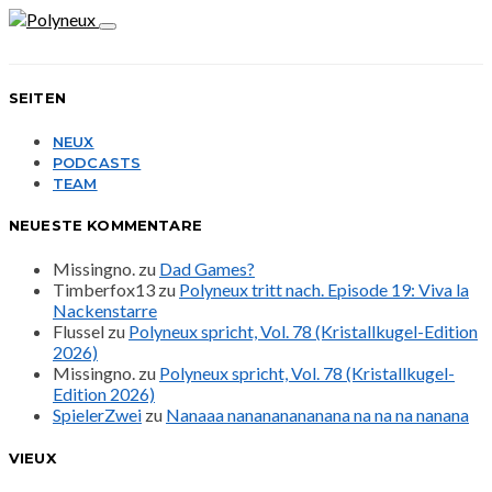
SEITEN
NEUX
PODCASTS
TEAM
NEUESTE KOMMENTARE
Missingno.
zu
Dad Games?
Timberfox13
zu
Polyneux tritt nach. Episode 19: Viva la
Nackenstarre
Flussel
zu
Polyneux spricht, Vol. 78 (Kristallkugel-Edition
2026)
Missingno.
zu
Polyneux spricht, Vol. 78 (Kristallkugel-
Edition 2026)
SpielerZwei
zu
Nanaaa nanananananana na na na nanana
VIEUX