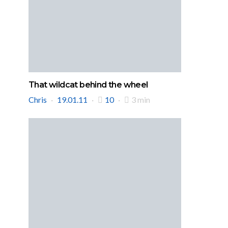
That wildcat behind the wheel
Chris
19.01.11
10
3 min