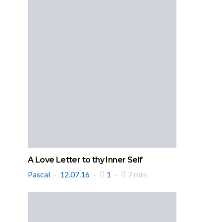
A Love Letter to thy Inner Self
Pascal
12.07.16
1
7 min