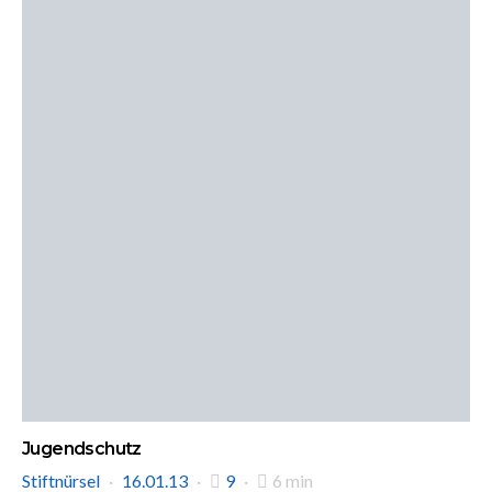
Jugendschutz
Stiftnürsel
16.01.13
9
6 min