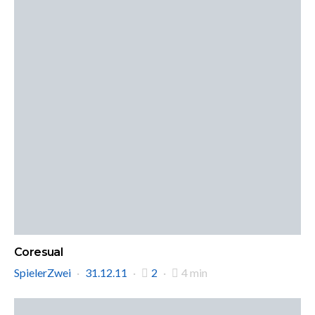
Coresual
SpielerZwei
31.12.11
2
4 min