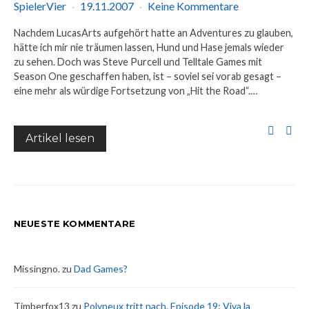
SpielerVier
19.11.2007
Keine Kommentare
Nachdem LucasArts aufgehört hatte an Adventures zu glauben,
hätte ich mir nie träumen lassen, Hund und Hase jemals wieder
zu sehen. Doch was Steve Purcell und Telltale Games mit
Season One geschaffen haben, ist – soviel sei vorab gesagt –
eine mehr als würdige Fortsetzung von „Hit the Road“.…
Artikel lesen
NEUESTE KOMMENTARE
Missingno.
zu
Dad Games?
Timberfox13
zu
Polyneux tritt nach. Episode 19: Viva la