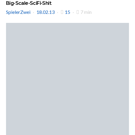
Big-Scale-SciFi-Shit
SpielerZwei
18.02.13
15
7 min