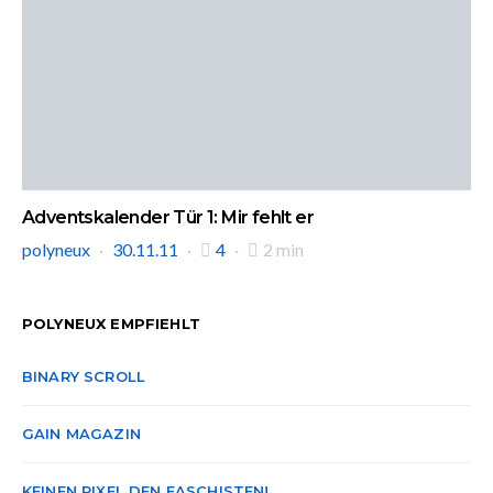
Adventskalender Tür 1: Mir fehlt er
polyneux
30.11.11
4
2 min
POLYNEUX EMPFIEHLT
BINARY SCROLL
GAIN MAGAZIN
KEINEN PIXEL DEN FASCHISTEN!