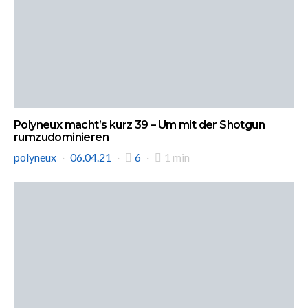
Polyneux macht’s kurz 39 – Um mit der Shotgun
rumzudominieren
polyneux
06.04.21
6
1 min