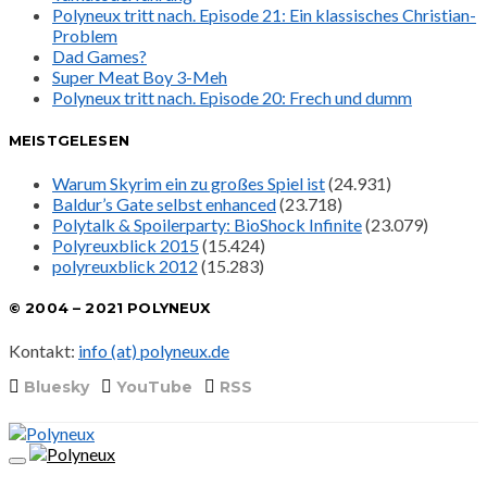
Polyneux tritt nach. Episode 21: Ein klassisches Christian-
Problem
Dad Games?
Super Meat Boy 3-Meh
Polyneux tritt nach. Episode 20: Frech und dumm
MEISTGELESEN
Warum Skyrim ein zu großes Spiel ist
(24.931)
Baldur’s Gate selbst enhanced
(23.718)
Polytalk & Spoilerparty: BioShock Infinite
(23.079)
Polyreuxblick 2015
(15.424)
polyreuxblick 2012
(15.283)
© 2004 – 2021 POLYNEUX
Kontakt:
info (at) polyneux.de
Bluesky
YouTube
RSS