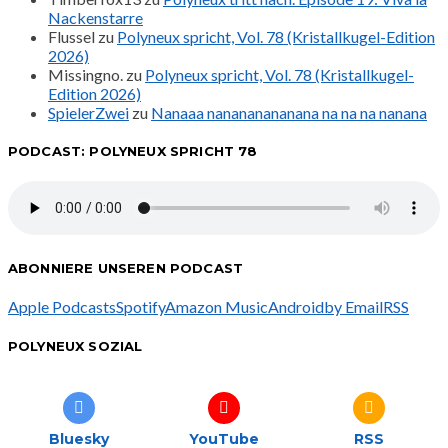
Nackenstarre
Flussel
zu
Polyneux spricht, Vol. 78 (Kristallkugel-Edition
2026)
Missingno.
zu
Polyneux spricht, Vol. 78 (Kristallkugel-
Edition 2026)
SpielerZwei
zu
Nanaaa nanananananana na na na nanana
PODCAST: POLYNEUX SPRICHT 78
ABONNIERE UNSEREN PODCAST
Apple Podcasts
Spotify
Amazon Music
Android
by Email
RSS
POLYNEUX SOZIAL
Bluesky
YouTube
RSS