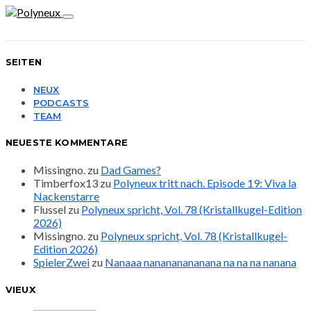
SEITEN
NEUX
PODCASTS
TEAM
NEUESTE KOMMENTARE
Missingno.
zu
Dad Games?
Timberfox13
zu
Polyneux tritt nach. Episode 19: Viva la
Nackenstarre
Flussel
zu
Polyneux spricht, Vol. 78 (Kristallkugel-Edition
2026)
Missingno.
zu
Polyneux spricht, Vol. 78 (Kristallkugel-
Edition 2026)
SpielerZwei
zu
Nanaaa nanananananana na na na nanana
VIEUX