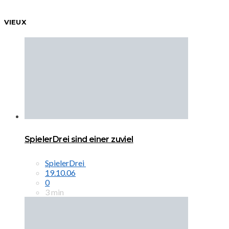
VIEUX
SpielerDrei sind einer zuviel
SpielerDrei
19.10.06
0
3 min