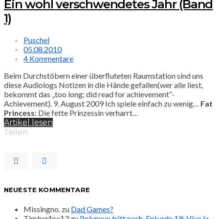
Ein wohl verschwendetes Jahr (Band
1)
Puschel
05.08.2010
4 Kommentare
Beim Durchstöbern einer überfluteten Raumstation sind uns
diese Audiologs Notizen in die Hände gefallen(wer alle liest,
bekommt das „too long; did read for achievement“-
Achievement). 9. August 2009 Ich spiele einfach zu wenig…
Fat
Princess
: Die fette Prinzessin verharrt…
Artikel lesen
Teilen
NEUESTE KOMMENTARE
Missingno.
zu
Dad Games?
Timberfox13
zu
Polyneux tritt nach. Episode 19: Viva la