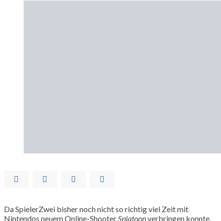
Da SpielerZwei bisher noch nicht so richtig viel Zeit mit
Nintendos neuem Online-Shooter
Splatoon
verbringen konnte,