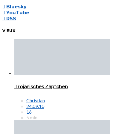
Bluesky
YouTube
RSS
VIEUX
Trojanisches Zäpfchen
Christian
24.09.10
16
5 min