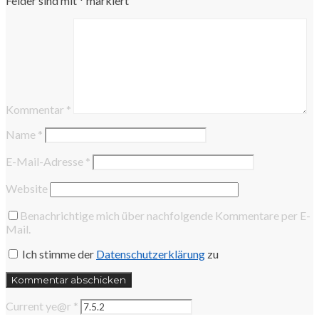
Felder sind mit
*
markiert
Kommentar
*
Name
*
E-Mail-Adresse
*
Website
Benachrichtige mich über nachfolgende Kommentare per E-
Mail.
Ich stimme der
Datenschutzerklärung
zu
Current ye@r
*