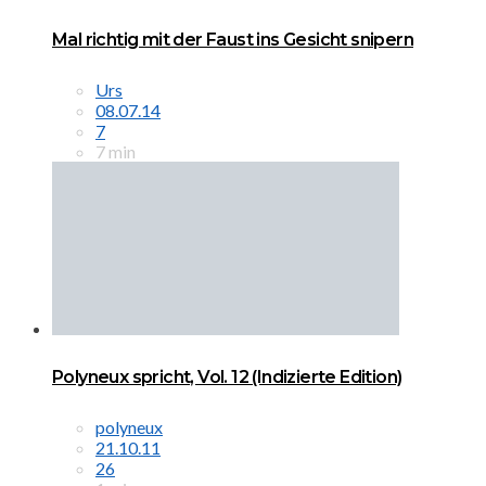
Mal richtig mit der Faust ins Gesicht snipern
Urs
08.07.14
7
7 min
Polyneux spricht, Vol. 12 (Indizierte Edition)
polyneux
21.10.11
26