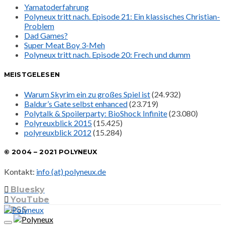
Yamatoderfahrung
Polyneux tritt nach. Episode 21: Ein klassisches Christian-
Problem
Dad Games?
Super Meat Boy 3-Meh
Polyneux tritt nach. Episode 20: Frech und dumm
MEISTGELESEN
Warum Skyrim ein zu großes Spiel ist
(24.932)
Baldur’s Gate selbst enhanced
(23.719)
Polytalk & Spoilerparty: BioShock Infinite
(23.080)
Polyreuxblick 2015
(15.425)
polyreuxblick 2012
(15.284)
© 2004 – 2021 POLYNEUX
Kontakt:
info (at) polyneux.de
Bluesky
YouTube
RSS