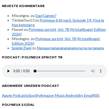
NEUESTE KOMMENTARE
Missingno.
zu
Dad Games?
Timberfox13
zu
Polyneux tritt nach. Episode 19: Viva la
Nackenstarre
Flussel
zu
Polyneux spricht, Vol. 78 (Kristallkugel-Edition
2026)
Missingno.
zu
Polyneux spricht, Vol. 78 (Kristallkugel-
Edition 2026)
SpielerZwei
zu
Nanaaa nanananananana na na na nanana
PODCAST: POLYNEUX SPRICHT 78
ABONNIERE UNSEREN PODCAST
Apple Podcasts
Spotify
Amazon Music
Android
by Email
RSS
POLYNEUX SOZIAL