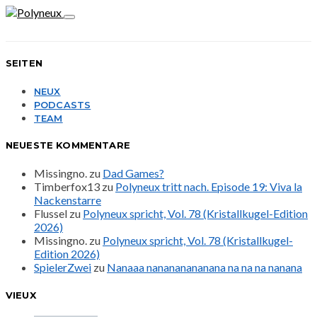
SEITEN
NEUX
PODCASTS
TEAM
NEUESTE KOMMENTARE
Missingno.
zu
Dad Games?
Timberfox13
zu
Polyneux tritt nach. Episode 19: Viva la
Nackenstarre
Flussel
zu
Polyneux spricht, Vol. 78 (Kristallkugel-Edition
2026)
Missingno.
zu
Polyneux spricht, Vol. 78 (Kristallkugel-
Edition 2026)
SpielerZwei
zu
Nanaaa nanananananana na na na nanana
VIEUX