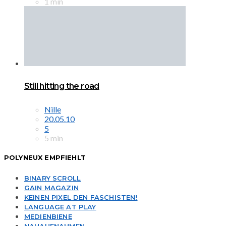
1 min
Still hitting the road
Nille
20.05.10
5
5 min
POLYNEUX EMPFIEHLT
BINARY SCROLL
GAIN MAGAZIN
KEINEN PIXEL DEN FASCHISTEN!
LANGUAGE AT PLAY
MEDIENBIENE
NAHAUFNAHMEN