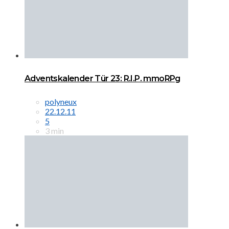
Adventskalender Tür 23: R.I.P. mmoRPg
polyneux
22.12.11
5
3 min