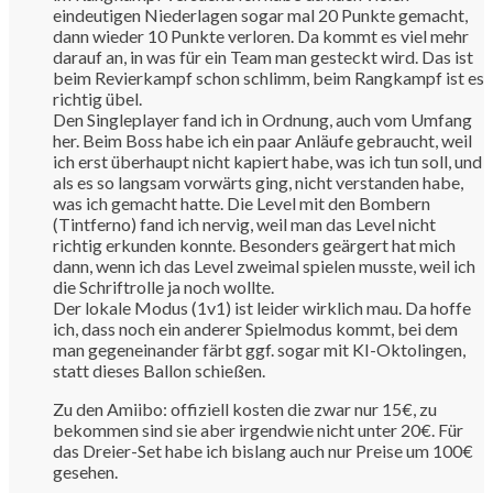
eindeutigen Niederlagen sogar mal 20 Punkte gemacht,
dann wieder 10 Punkte verloren. Da kommt es viel mehr
darauf an, in was für ein Team man gesteckt wird. Das ist
beim Revierkampf schon schlimm, beim Rangkampf ist es
richtig übel.
Den Singleplayer fand ich in Ordnung, auch vom Umfang
her. Beim Boss habe ich ein paar Anläufe gebraucht, weil
ich erst überhaupt nicht kapiert habe, was ich tun soll, und
als es so langsam vorwärts ging, nicht verstanden habe,
was ich gemacht hatte. Die Level mit den Bombern
(Tintferno) fand ich nervig, weil man das Level nicht
richtig erkunden konnte. Besonders geärgert hat mich
dann, wenn ich das Level zweimal spielen musste, weil ich
die Schriftrolle ja noch wollte.
Der lokale Modus (1v1) ist leider wirklich mau. Da hoffe
ich, dass noch ein anderer Spielmodus kommt, bei dem
man gegeneinander färbt ggf. sogar mit KI-Oktolingen,
statt dieses Ballon schießen.
Zu den Amiibo: offiziell kosten die zwar nur 15€, zu
bekommen sind sie aber irgendwie nicht unter 20€. Für
das Dreier-Set habe ich bislang auch nur Preise um 100€
gesehen.