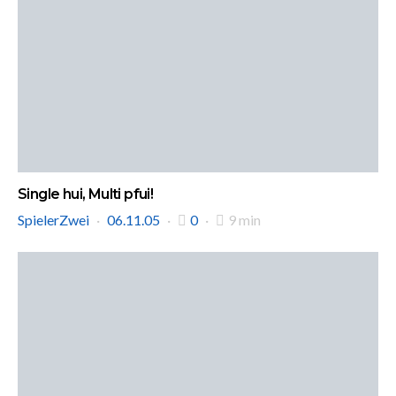
Single hui, Multi pfui!
SpielerZwei
06.11.05
0
9 min