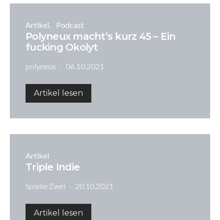
Artikel
Podcast
Polyneux macht’s kurz 45 – Ein
fucking Okolyt
polyneux
06.10.2021
Artikel lesen
Artikel
Triple Indie
SpielerZwei
20.10.2021
Artikel lesen