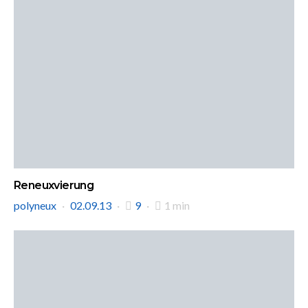
Reneuxvierung
polyneux
02.09.13
9
1 min