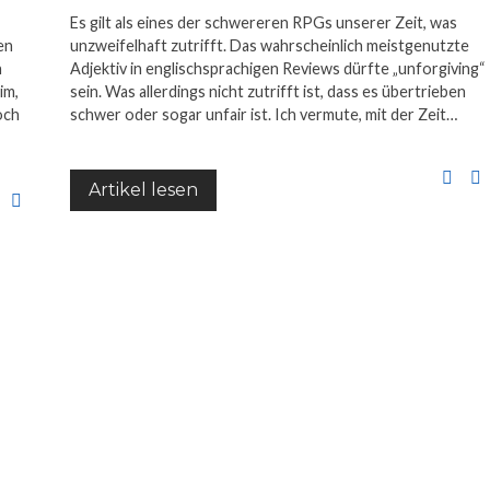
Es gilt als eines der schwereren RPGs unserer Zeit, was
en
unzweifelhaft zutrifft. Das wahrscheinlich meistgenutzte
n
Adjektiv in englischsprachigen Reviews dürfte „unforgiving“
im,
sein. Was allerdings nicht zutrifft ist, dass es übertrieben
och
schwer oder sogar unfair ist. Ich vermute, mit der Zeit…
Artikel lesen