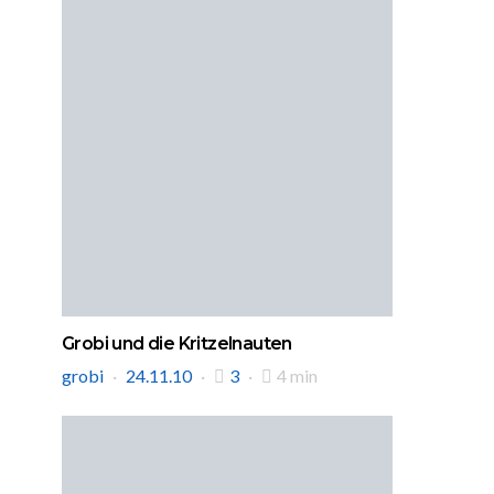
Grobi und die Kritzelnauten
grobi
24.11.10
3
4 min