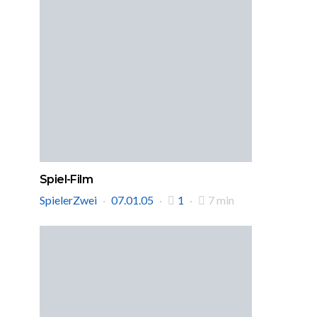
Spiel-Film
SpielerZwei
07.01.05
1
7 min