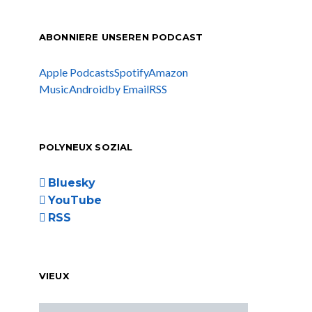
ABONNIERE UNSEREN PODCAST
Apple Podcasts
Spotify
Amazon
Music
Android
by Email
RSS
POLYNEUX SOZIAL
Bluesky
YouTube
RSS
VIEUX