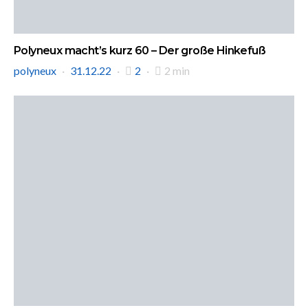
Polyneux macht’s kurz 60 – Der große Hinkefuß
polyneux
31.12.22
2
2 min