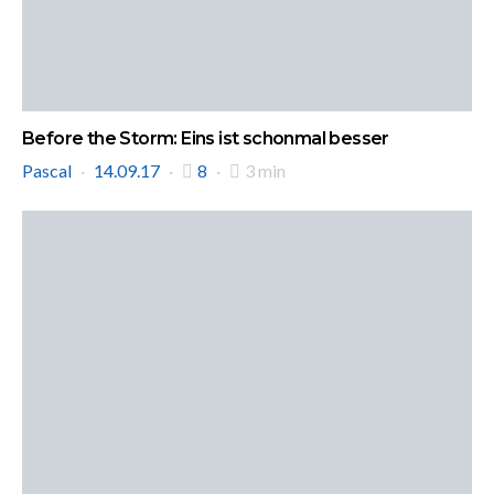
Before the Storm: Eins ist schonmal besser
Pascal
14.09.17
8
3 min