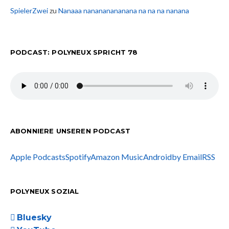
SpielerZwei
zu
Nanaaa nanananananana na na na nanana
PODCAST: POLYNEUX SPRICHT 78
ABONNIERE UNSEREN PODCAST
Apple Podcasts
Spotify
Amazon Music
Android
by Email
RSS
POLYNEUX SOZIAL
Bluesky