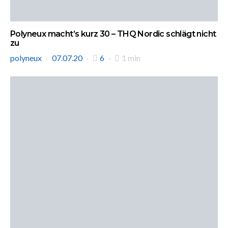
Polyneux macht’s kurz 30 – THQ Nordic schlägt nicht
zu
polyneux
07.07.20
6
1 min