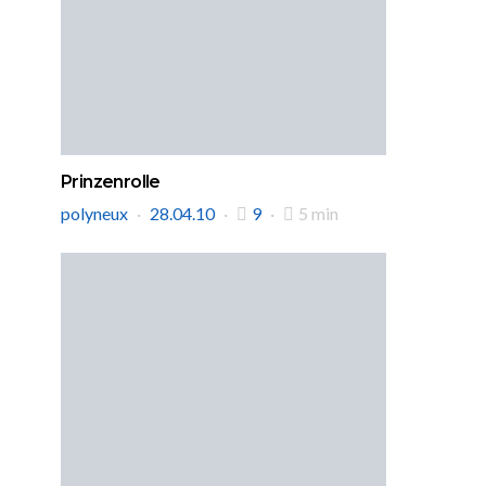
Prinzenrolle
polyneux
28.04.10
9
5 min