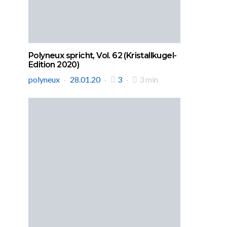
Polyneux spricht, Vol. 62 (Kristallkugel-
Edition 2020)
polyneux
28.01.20
3
3 min