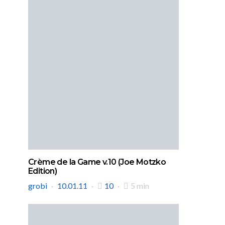
Crème de la Game v.10 (Joe Motzko
Edition)
grobi
10.01.11
10
5 min