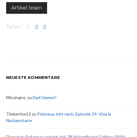
Artikel lesen
Teilen
NEUESTE KOMMENTARE
Missingno.
zu
Dad Games?
Timberfox13
zu
Polyneux tritt nach. Episode 19: Viva la
Nackenstarre
Flussel
zu
Polyneux spricht, Vol. 78 (Kristallkugel-Edition 2026)