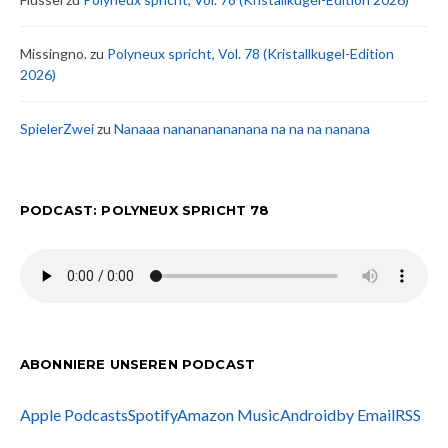
Missingno.
zu
Polyneux spricht, Vol. 78 (Kristallkugel-Edition
2026)
SpielerZwei
zu
Nanaaa nanananananana na na na nanana
PODCAST: POLYNEUX SPRICHT 78
ABONNIERE UNSEREN PODCAST
Apple Podcasts
Spotify
Amazon Music
Android
by Email
RSS