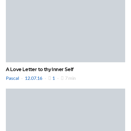
A Love Letter to thy Inner Self
Pascal
12.07.16
1
7 min