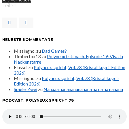
Teilen
NEUESTE KOMMENTARE
Missingno.
zu
Dad Games?
Timberfox13
zu
Polyneux tritt nach. Episode 19: Viva la
Nackenstarre
Flussel
zu
Polyneux spricht, Vol. 78 (Kristallkugel-Edition
2026)
Missingno.
zu
Polyneux spricht, Vol. 78 (Kristallkugel-
Edition 2026)
SpielerZwei
zu
Nanaaa nanananananana na na na nanana
PODCAST: POLYNEUX SPRICHT 78