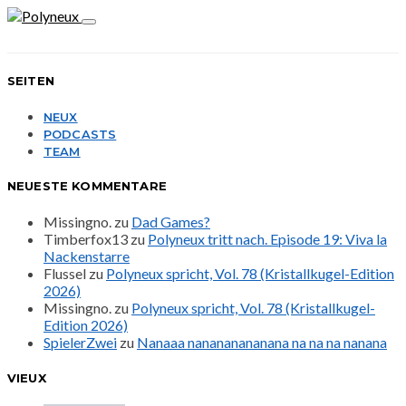
SEITEN
NEUX
PODCASTS
TEAM
NEUESTE KOMMENTARE
Missingno.
zu
Dad Games?
Timberfox13
zu
Polyneux tritt nach. Episode 19: Viva la
Nackenstarre
Flussel
zu
Polyneux spricht, Vol. 78 (Kristallkugel-Edition
2026)
Missingno.
zu
Polyneux spricht, Vol. 78 (Kristallkugel-
Edition 2026)
SpielerZwei
zu
Nanaaa nanananananana na na na nanana
VIEUX