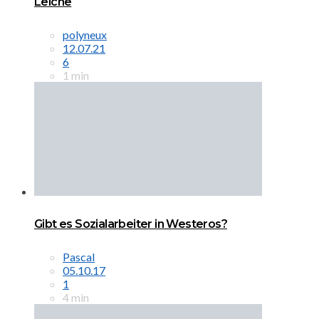
Leiche
polyneux
12.07.21
6
1 min
Gibt es Sozialarbeiter in Westeros?
Pascal
05.10.17
1
4 min