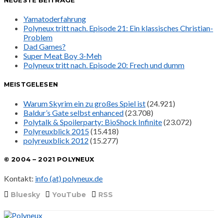
Yamatoderfahrung
Polyneux tritt nach. Episode 21: Ein klassisches Christian-
Problem
Dad Games?
Super Meat Boy 3-Meh
Polyneux tritt nach. Episode 20: Frech und dumm
MEISTGELESEN
Warum Skyrim ein zu großes Spiel ist
(24.921)
Baldur’s Gate selbst enhanced
(23.708)
Polytalk & Spoilerparty: BioShock Infinite
(23.072)
Polyreuxblick 2015
(15.418)
polyreuxblick 2012
(15.277)
© 2004 – 2021 POLYNEUX
Kontakt:
info (at) polyneux.de
Bluesky
YouTube
RSS