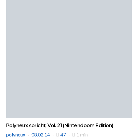
Polyneux spricht, Vol. 21 (Nintendoom Edition)
polyneux
08.02.14
47
1 min