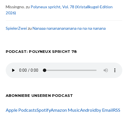
Missingno.
zu
Polyneux spricht, Vol. 78 (Kristallkugel-Edition
2026)
SpielerZwei
zu
Nanaaa nanananananana na na na nanana
PODCAST: POLYNEUX SPRICHT 78
ABONNIERE UNSEREN PODCAST
Apple Podcasts
Spotify
Amazon Music
Android
by Email
RSS