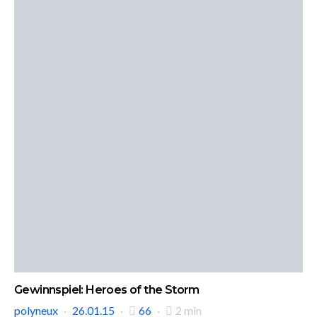
Gewinnspiel: Heroes of the Storm
polyneux
26.01.15
66
2 min